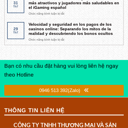
31
más atractivos y jugadores más saludables en
Free
Th7
el iGaming español
Spins:
Größe
Chức năng bình luận bị tắt
ở
und
Cómo
Häufigkeit
el
Velocidad y seguridad en los pagos de los
“Cool‑Off”
29
casinos online: Separando los mitos de la
está
Th7
realidad y descubriendo los bonos ocultos
impulsando
Chức năng bình luận bị tắt
ở
bonos
Velocidad
más
y
atractivos
seguridad
y
en
jugadores
los
más
Bạn có nhu cầu đặt hàng vui lòng liên hệ ngay
pagos
saludables
de
theo Hotline
en
los
el
casinos
iGaming
online:
español
0946 513 392(Zalo)
Separando
los
mitos
de
la
THÔNG TIN LIÊN HỆ
realidad
y
descubriendo
CÔNG TY TNHH THƯƠNG MẠI VÀ SẢN
los