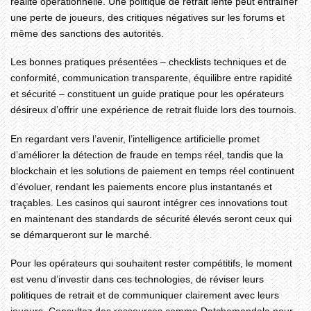
réalité opérationnelle. Une politique de retrait lente peut entraîner
une perte de joueurs, des critiques négatives sur les forums et
même des sanctions des autorités.
Les bonnes pratiques présentées – checklists techniques et de
conformité, communication transparente, équilibre entre rapidité
et sécurité – constituent un guide pratique pour les opérateurs
désireux d’offrir une expérience de retrait fluide lors des tournois.
En regardant vers l’avenir, l’intelligence artificielle promet
d’améliorer la détection de fraude en temps réel, tandis que la
blockchain et les solutions de paiement en temps réel continuent
d’évoluer, rendant les paiements encore plus instantanés et
traçables. Les casinos qui sauront intégrer ces innovations tout
en maintenant des standards de sécurité élevés seront ceux qui
se démarqueront sur le marché.
Pour les opérateurs qui souhaitent rester compétitifs, le moment
est venu d’investir dans ces technologies, de réviser leurs
politiques de retrait et de communiquer clairement avec leurs
joueurs. Consultez des ressources comme Datchamandala pour