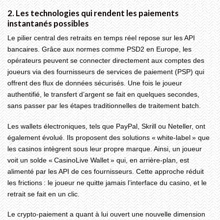
2. Les technologies qui rendent les paiements
instantanés possibles
Le pilier central des retraits en temps réel repose sur les API
bancaires. Grâce aux normes comme PSD2 en Europe, les
opérateurs peuvent se connecter directement aux comptes des
joueurs via des fournisseurs de services de paiement (PSP) qui
offrent des flux de données sécurisés. Une fois le joueur
authentifié, le transfert d’argent se fait en quelques secondes,
sans passer par les étapes traditionnelles de traitement batch.
Les wallets électroniques, tels que PayPal, Skrill ou Neteller, ont
également évolué. Ils proposent des solutions « white‑label » que
les casinos intègrent sous leur propre marque. Ainsi, un joueur
voit un solde « CasinoLive Wallet » qui, en arrière‑plan, est
alimenté par les API de ces fournisseurs. Cette approche réduit
les frictions : le joueur ne quitte jamais l’interface du casino, et le
retrait se fait en un clic.
Le crypto‑paiement a quant à lui ouvert une nouvelle dimension