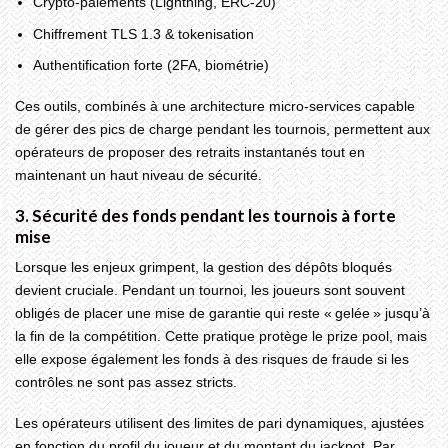
Crypto‑paiements (Lightning, ERC‑20)
Chiffrement TLS 1.3 & tokenisation
Authentification forte (2FA, biométrie)
Ces outils, combinés à une architecture micro‑services capable
de gérer des pics de charge pendant les tournois, permettent aux
opérateurs de proposer des retraits instantanés tout en
maintenant un haut niveau de sécurité.
3. Sécurité des fonds pendant les tournois à forte
mise
Lorsque les enjeux grimpent, la gestion des dépôts bloqués
devient cruciale. Pendant un tournoi, les joueurs sont souvent
obligés de placer une mise de garantie qui reste « gelée » jusqu’à
la fin de la compétition. Cette pratique protège le prize pool, mais
elle expose également les fonds à des risques de fraude si les
contrôles ne sont pas assez stricts.
Les opérateurs utilisent des limites de pari dynamiques, ajustées
en fonction du profil du joueur et du montant du jackpot. Par