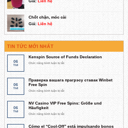
Giá:
Liên hệ
Chốt chặn, móc cài
Giá:
Liên hệ
TIN TỨC MỚI NHẤT
Kenspin Source of Funds Declaration
06
Chức năng bình luận bị tắt
ở
Th8
Kenspin
Source
of
Праверка вашага прагрэсу ставак Winbet
Funds
06
Free Spin
Declaration
Th8
Chức năng bình luận bị tắt
ở
Праверка
вашага
NV Casino VIP Free Spins: Größe und
прагрэсу
06
Häufigkeit
ставак
Th8
Winbet
Chức năng bình luận bị tắt
ở
Free
NV
Spin
Casino
Cómo el “Cool‑Off” está impulsando bonos
VIP