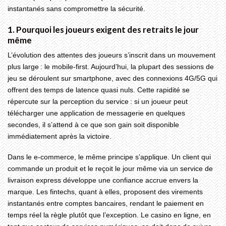
instantanés sans compromettre la sécurité.
1. Pourquoi les joueurs exigent des retraits le jour
même
L’évolution des attentes des joueurs s’inscrit dans un mouvement
plus large : le mobile‑first. Aujourd’hui, la plupart des sessions de
jeu se déroulent sur smartphone, avec des connexions 4G/5G qui
offrent des temps de latence quasi nuls. Cette rapidité se
répercute sur la perception du service : si un joueur peut
télécharger une application de messagerie en quelques
secondes, il s’attend à ce que son gain soit disponible
immédiatement après la victoire.
Dans le e‑commerce, le même principe s’applique. Un client qui
commande un produit et le reçoit le jour même via un service de
livraison express développe une confiance accrue envers la
marque. Les fintechs, quant à elles, proposent des virements
instantanés entre comptes bancaires, rendant le paiement en
temps réel la règle plutôt que l’exception. Le casino en ligne, en