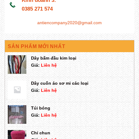
Kinh doanh 3:
0385 271 574
antiencompany2020@gmail.com
SẢN PHẨM MỚI NHẤT
Dây bấm đầu kim loại
Giá:
Liên hệ
Dây cuốn áo sơ mi các loại
Giá:
Liên hệ
Túi bóng
Giá:
Liên hệ
Chỉ chun