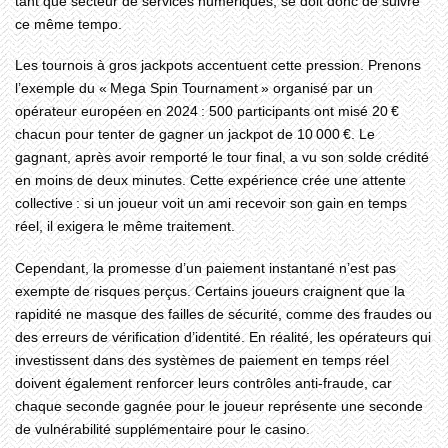
tant que secteur de services numériques, se doit donc de suivre
ce même tempo.
Les tournois à gros jackpots accentuent cette pression. Prenons
l’exemple du « Mega Spin Tournament » organisé par un
opérateur européen en 2024 : 500 participants ont misé 20 €
chacun pour tenter de gagner un jackpot de 10 000 €. Le
gagnant, après avoir remporté le tour final, a vu son solde crédité
en moins de deux minutes. Cette expérience crée une attente
collective : si un joueur voit un ami recevoir son gain en temps
réel, il exigera le même traitement.
Cependant, la promesse d’un paiement instantané n’est pas
exempte de risques perçus. Certains joueurs craignent que la
rapidité ne masque des failles de sécurité, comme des fraudes ou
des erreurs de vérification d’identité. En réalité, les opérateurs qui
investissent dans des systèmes de paiement en temps réel
doivent également renforcer leurs contrôles anti‑fraude, car
chaque seconde gagnée pour le joueur représente une seconde
de vulnérabilité supplémentaire pour le casino.