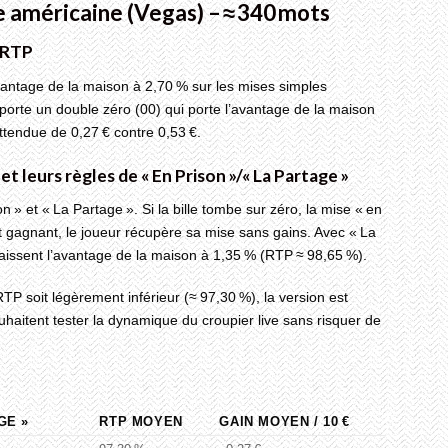
e américaine (Vegas) – ≈ 340 mots
e RTP
’avantage de la maison à 2,70 % sur les mises simples
porte un double zéro (00) qui porte l’avantage de la maison
ttendue de 0,27 € contre 0,53 €.
 leurs règles de « En Prison »/« La Partage »
n » et « La Partage ». Si la bille tombe sur zéro, la mise « en
tat gagnant, le joueur récupère sa mise sans gains. Avec « La
issent l’avantage de la maison à 1,35 % (RTP ≈ 98,65 %).
TP soit légèrement inférieur (≈ 97,30 %), la version est
uhaitent tester la dynamique du croupier live sans risquer de
GE »
RTP MOYEN
GAIN MOYEN / 10 €