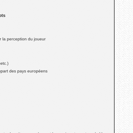
ots
ur la perception du joueur
etc.)
lupart des pays européens