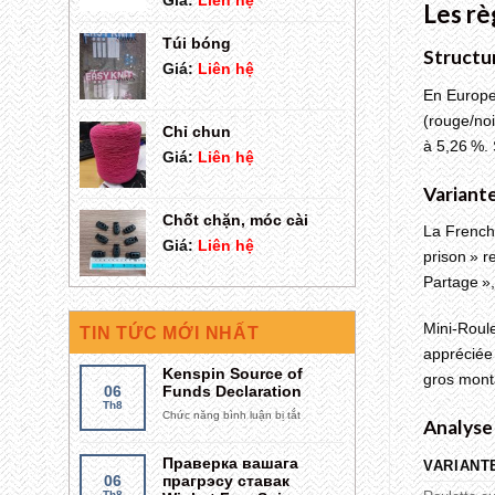
Giá:
Liên hệ
Les rè
Túi bóng
Structur
Giá:
Liên hệ
En Europe,
(rouge/noi
Chỉ chun
à 5,26 %. 
Giá:
Liên hệ
Variante
Chốt chặn, móc cài
La French 
Giá:
Liên hệ
prison » r
Partage »
Mini‑Roule
TIN TỨC MỚI NHẤT
appréciée 
Kenspin Source of
gros mont
06
Funds Declaration
Th8
Chức năng bình luận bị tắt
ở
Analyse
Kenspin
Source
Праверка вашага
VARIANT
of
06
прагрэсу ставак
Funds
Th8