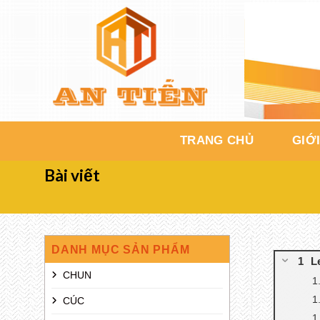
Chuyển
đến
nội
dung
TRANG CHỦ
GIỚI
Bài viết
DANH MỤC SẢN PHẨM
L
CHUN
CÚC