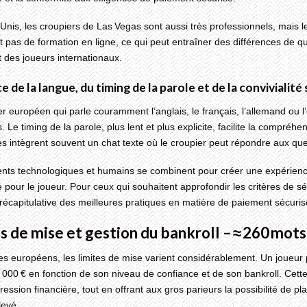
Unis, les croupiers de Las Vegas sont aussi très professionnels, mais l
 pas de formation en ligne, ce qui peut entraîner des différences de qu
t des joueurs internationaux.
e de la langue, du timing de la parole et de la convivialité
r européen qui parle couramment l’anglais, le français, l’allemand ou 
 Le timing de la parole, plus lent et plus explicite, facilite la compréh
s intègrent souvent un chat texte où le croupier peut répondre aux que
nts technologiques et humains se combinent pour créer une expérience 
 pour le joueur. Pour ceux qui souhaitent approfondir les critères de sél
écapitulative des meilleures pratiques en matière de paiement sécuris
s de mise et gestion du bankroll – ≈ 260 mots
tes européens, les limites de mise varient considérablement. Un joueur
 000 € en fonction de son niveau de confiance et de son bankroll. Cette
ression financière, tout en offrant aux gros parieurs la possibilité de 
levé.