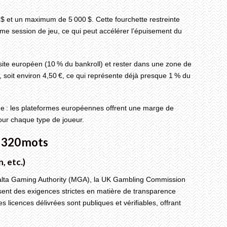
$ et un maximum de 5 000 $. Cette fourchette restreinte
ême session de jeu, ce qui peut accélérer l’épuisement du
site européen (10 % du bankroll) et rester dans une zone de
, soit environ 4,50 €, ce qui représente déjà presque 1 % du
sque : les plateformes européennes offrent une marge de
pour chaque type de joueur.
≈ 320 mots
, etc.)
a Malta Gaming Authority (MGA), la UK Gambling Commission
ent des exigences strictes en matière de transparence
s licences délivrées sont publiques et vérifiables, offrant