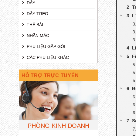
DÂY
T
DÂY TREO
L
THẺ BÀI
NHÃN MÁC
PHỤ LIỆU GẤP GÓI
L
F
CÁC PHỤ LIỆU KHÁC
HỖ TRỢ TRỰC TUYẾN
B
S
PHÒNG KINH DOANH