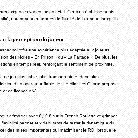
eurs exigences varient selon l’État. Certains établissements
alité, notamment en termes de fluidité de la langue lorsqu’ils
 sur la perception du joueur
l’espagnol offre une expérience plus adaptée aux joueurs
ension des règles « En Prison » ou « La Partage ». De plus, les
stions en temps réel, renforçant le sentiment de proximité.
de jeu plus fiable, plus transparente et donc plus
ection d’un opérateur fiable, le site Minisites Charte propose
é et de licence ANJ.
 peut démarrer avec 0,10 € sur la French Roulette et grimper
 flexibilité permet aux débutants de tester la dynamique du
placer des mises importantes qui maximisent le ROI lorsque le