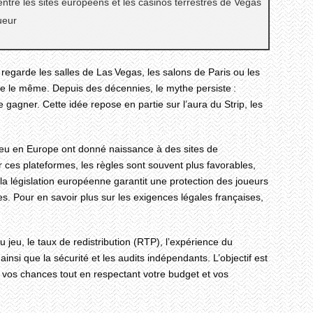
tre les sites européens et les casinos terrestres de Vegas
ueur
regarde les salles de Las Vegas, les salons de Paris ou les
este le même. Depuis des décennies, le mythe persiste :
e gagner. Cette idée repose en partie sur l’aura du Strip, les
e jeu en Europe ont donné naissance à des sites de
ur ces plateformes, les règles sont souvent plus favorables,
 la législation européenne garantit une protection des joueurs
. Pour en savoir plus sur les exigences légales françaises,
du jeu, le taux de redistribution (RTP), l’expérience du
 ainsi que la sécurité et les audits indépendants. L’objectif est
e vos chances tout en respectant votre budget et vos