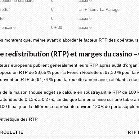
uropéenne standard
0
aucune
lette
0
En Prison / La Partage
te
0
aucune
méricaine
0 + 00
aucune
res montrent que, même avant d’aborder le facteur RTP des opérateurs,
e redistribution (RTP) et marges du casino –
teurs européens publient généralement leurs RTP après audit d’organ
ropose un RTP de 98,65 % pour la French Roulette et 97,30 % pour la 
souvent un RTP de 94,74 % pour la roulette américaine, reflétant la dou
e de la maison (house edge) se calcule en soustrayant le RTP de 100 
attendue de 0,13 € à 0,27 €, tandis que la même mise sur une table am
100 € par jour, la différence représente environ 120 € de perte supplém
ynthétique des RTP
 ROULETTE
RTP 