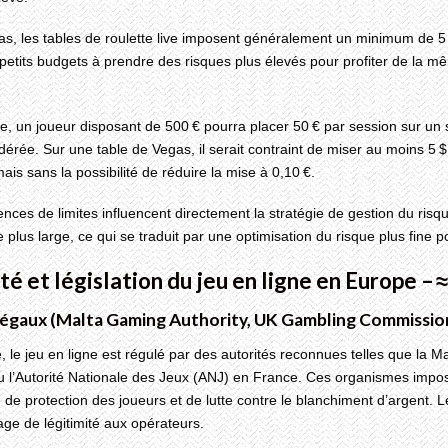
s, les tables de roulette live imposent généralement un minimum de 5 
 petits budgets à prendre des risques plus élevés pour profiter de la m
e, un joueur disposant de 500 € pourra placer 50 € par session sur un 
érée. Sur une table de Vegas, il serait contraint de miser au moins 5 $
mais sans la possibilité de réduire la mise à 0,10 €.
ences de limites influencent directement la stratégie de gestion du ri
lus large, ce qui se traduit par une optimisation du risque plus fine 
ité et législation du jeu en ligne en Europe – 
légaux (Malta Gaming Authority, UK Gambling Commission
, le jeu en ligne est régulé par des autorités reconnues telles que l
 l’Autorité Nationale des Jeux (ANJ) en France. Ces organismes impos
, de protection des joueurs et de lutte contre le blanchiment d’argent. Le
age de légitimité aux opérateurs.