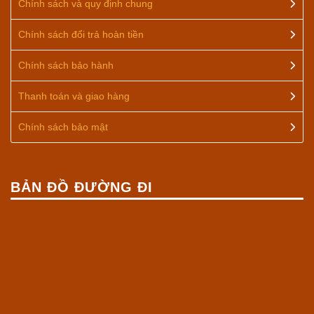
Chính sách và quy định chung
Chính sách đổi trả hoàn tiền
Chính sách bảo hành
Thanh toán và giao hàng
Chính sách bảo mật
BẢN ĐỒ ĐƯỜNG ĐI