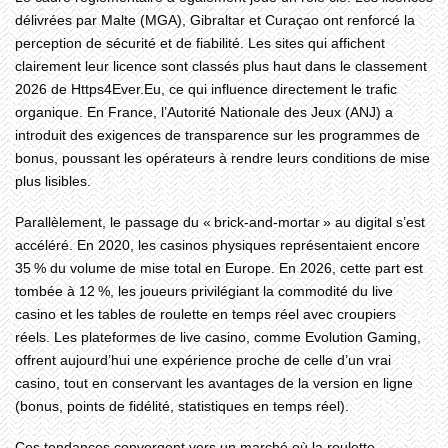
délivrées par Malte (MGA), Gibraltar et Curaçao ont renforcé la
perception de sécurité et de fiabilité. Les sites qui affichent
clairement leur licence sont classés plus haut dans le classement
2026 de Https4Ever.Eu, ce qui influence directement le trafic
organique. En France, l’Autorité Nationale des Jeux (ANJ) a
introduit des exigences de transparence sur les programmes de
bonus, poussant les opérateurs à rendre leurs conditions de mise
plus lisibles.
Parallèlement, le passage du « brick‑and‑mortar » au digital s’est
accéléré. En 2020, les casinos physiques représentaient encore
35 % du volume de mise total en Europe. En 2026, cette part est
tombée à 12 %, les joueurs privilégiant la commodité du live
casino et les tables de roulette en temps réel avec croupiers
réels. Les plateformes de live casino, comme Evolution Gaming,
offrent aujourd’hui une expérience proche de celle d’un vrai
casino, tout en conservant les avantages de la version en ligne
(bonus, points de fidélité, statistiques en temps réel).
Ces tendances convergent vers un marché où la roulette