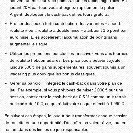
souvent un meilleur ratio points/€ que les tables high‑roller. En
jouant 20 € par tour, vous atteignez rapidement le palier
Argent, débloquant le cash‑back et les tours gratuits.
Profiter des jeux à forte contribution : les variantes « speed
roulette » ou « roulette à double mise » attribuent 1,5 point par
euro misé. Elles accélèrent l’accumulation de points sans
augmenter le risque.
Utiliser les promotions ponctuelles : inscrivez‑vous aux tournois
de roulette hebdomadaires. Les prize pools peuvent ajouter
jusqu’à 500 € de gains supplémentaires, souvent soumis à un
wagering plus doux que les bonus classiques.
Gérer sa bankroll : intégrez le cash‑back dans votre plan de
jeu. Par exemple, si vous prévoyez de miser 2 000 € sur une
session, considérez le cash‑back de 0,5 % comme un « retrait
anticipé » de 10 €, ce qui réduit votre risque effectif à 1 990 €.
En suivant ces étapes, le joueur peut transformer chaque session
de roulette en une opportunité d’accroître sa valeur à vie, tout en
restant dans des limites de jeu responsables.