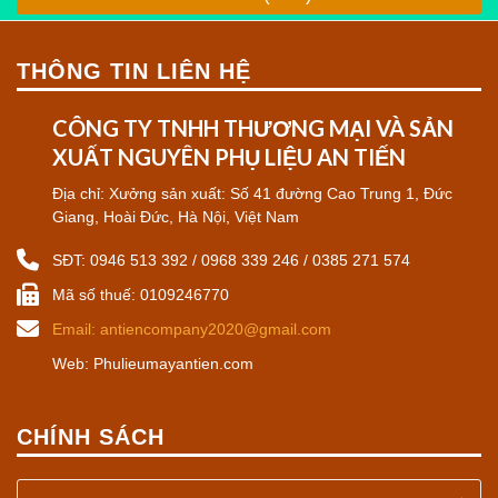
Drogan’s
Holiday
Dating
Scene
THÔNG TIN LIÊN HỆ
CÔNG TY TNHH THƯƠNG MẠI VÀ SẢN
XUẤT NGUYÊN PHỤ LIỆU AN TIẾN
Địa chỉ: Xưởng sản xuất: Số 41 đường Cao Trung 1, Đức
Giang, Hoài Đức, Hà Nội, Việt Nam
SĐT: 0946 513 392 / 0968 339 246 / 0385 271 574
Mã số thuế: 0109246770
Email: antiencompany2020@gmail.com
Web: Phulieumayantien.com
CHÍNH SÁCH