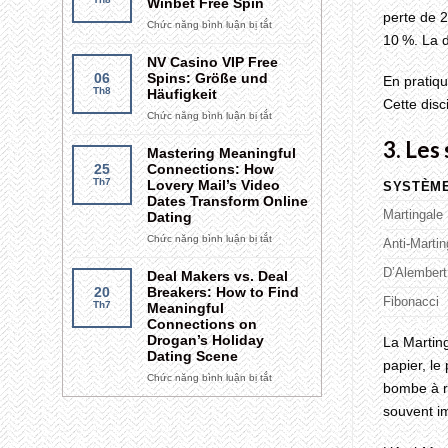
Winbet Free Spin
Declaration
perte de 2
Chức năng bình luận bị tắt
ở
10 %. La d
Праверка
вашага
NV Casino VIP Free
прагрэсу
06
Spins: Größe und
En pratiqu
ставак
Th8
Häufigkeit
Cette disc
Winbet
Chức năng bình luận bị tắt
ở
Free
NV
Spin
3. Les
Casino
Mastering Meaningful
VIP
25
Connections: How
Free
Th7
Lovery Mail’s Video
SYSTÈM
Spins:
Dates Transform Online
Größe
Martingale
Dating
und
Chức năng bình luận bị tắt
ở
Anti‑Martin
Häufigkeit
Mastering
Meaningful
D’Alembert
Deal Makers vs. Deal
Connections:
20
Breakers: How to Find
Fibonacci
How
Th7
Meaningful
Lovery
Connections on
Mail’s
Drogan’s Holiday
La Marting
Video
Dating Scene
papier, le
Dates
Chức năng bình luận bị tắt
ở
Transform
bombe à r
Deal
Online
souvent i
Makers
Dating
vs.
Deal