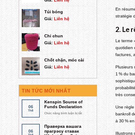
Giá:
Liên hệ
En résumé,
Túi bóng
stratégie 
Giá:
Liên hệ
2. Le 
Chỉ chun
Le terme «
Giá:
Liên hệ
quotidien 
factures, 
Chốt chặn, móc cài
Plusieurs 
Giá:
Liên hệ
1 % du ban
sophistiqu
probabilit
TIN TỨC MỚI NHẤT
très conse
Kenspin Source of
06
Funds Declaration
Une règle 
Th8
bankroll d
Chức năng bình luận bị tắt
ở
Kenspin
à 30 % en
Source
Праверка вашага
of
06
прагрэсу ставак
Funds
Illustrons
Th8