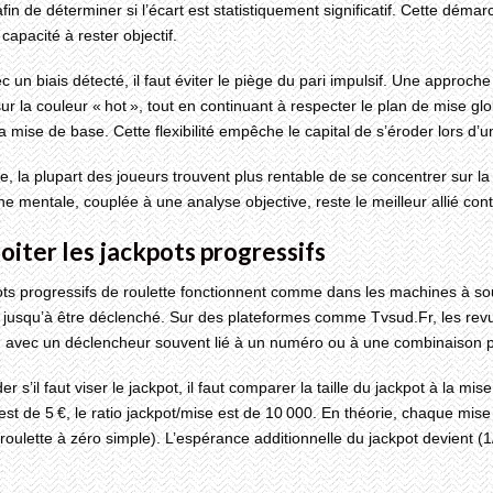
afin de déterminer si l’écart est statistiquement significatif. Cette dém
 capacité à rester objectif.
un biais détecté, il faut éviter le piège du pari impulsif. Une approc
sur la couleur « hot », tout en continuant à respecter le plan de mise g
la mise de base. Cette flexibilité empêche le capital de s’éroder lors d’u
e, la plupart des joueurs trouvent plus rentable de se concentrer sur la
ine mentale, couplée à une analyse objective, reste le meilleur allié contr
loiter les jackpots progressifs
ots progressifs de roulette fonctionnent comme dans les machines à s
jusqu’à être déclenché. Sur des plateformes comme Tvsud.Fr, les revu
, avec un déclencheur souvent lié à un numéro ou à une combinaison pr
er s’il faut viser le jackpot, il faut comparer la taille du jackpot à la m
t de 5 €, le ratio jackpot/mise est de 10 000. En théorie, chaque mise 
roulette à zéro simple). L’espérance additionnelle du jackpot devient (1