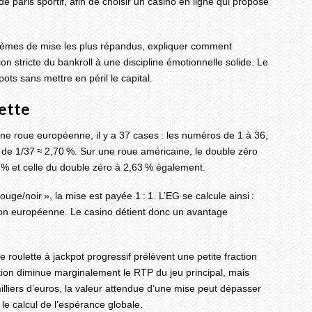
de paris sportif, afin de choisir un casino en ligne qui propose
ystèmes de mise les plus répandus, expliquer comment
on stricte du bankroll à une discipline émotionnelle solide. Le
ots sans mettre en péril le capital.
lette
une roue européenne, il y a 37 cases : les numéros de 1 à 36,
nc de 1/37 ≈ 2,70 %. Sur une roue américaine, le double zéro
63 % et celle du double zéro à 2,63 % également.
uge/noir », la mise est payée 1 : 1. L’EG se calcule ainsi :
ersion européenne. Le casino détient donc un avantage
roulette à jackpot progressif prélèvent une petite fraction
tion diminue marginalement le RTP du jeu principal, mais
milliers d’euros, la valeur attendue d’une mise peut dépasser
 le calcul de l’espérance globale.