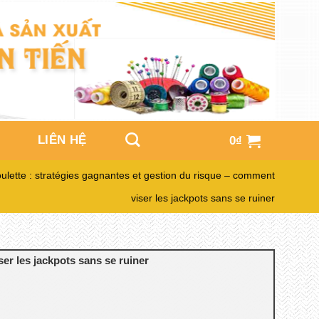
LIÊN HỆ
0
₫
ulette : stratégies gagnantes et gestion du risque – comment
viser les jackpots sans se ruiner
er les jackpots sans se ruiner