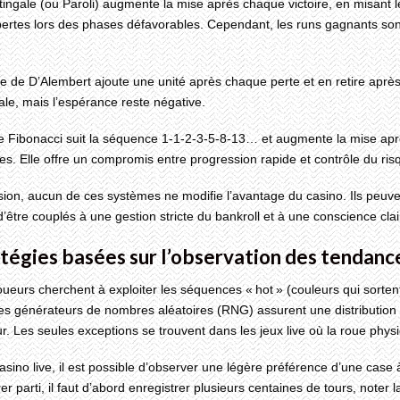
tingale (ou Paroli) augmente la mise après chaque victoire, en misant l
 pertes lors des phases défavorables. Cependant, les runs gagnants son
 de D’Alembert ajoute une unité après chaque perte et en retire après 
ale, mais l’espérance reste négative.
de Fibonacci suit la séquence 1‑1‑2‑3‑5‑8‑13… et augmente la mise a
s. Elle offre un compromis entre progression rapide et contrôle du ris
ion, aucun de ces systèmes ne modifie l’avantage du casino. Ils peuvent
d’être couplés à une gestion stricte du bankroll et à une conscience clair
atégies basées sur l’observation des tendanc
oueurs cherchent à exploiter les séquences « hot » (couleurs qui sortent
les générateurs de nombres aléatoires (RNG) assurent une distribution
r. Les seules exceptions se trouvent dans les jeux live où la roue phys
sino live, il est possible d’observer une légère préférence d’une case 
rer parti, il faut d’abord enregistrer plusieurs centaines de tours, note