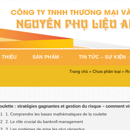
 THIỆU
SẢN PHẨM
TIN TỨC – SỰ KIỆN
Trang chủ
»
Chưa phân loại
»
Ro
oulette : stratégies gagnantes et gestion du risque – comment vis
1. Comprendre les bases mathématiques de la roulette
2. Le rôle crucial du bankroll management
3. Les systèmes de mise les plus répandus