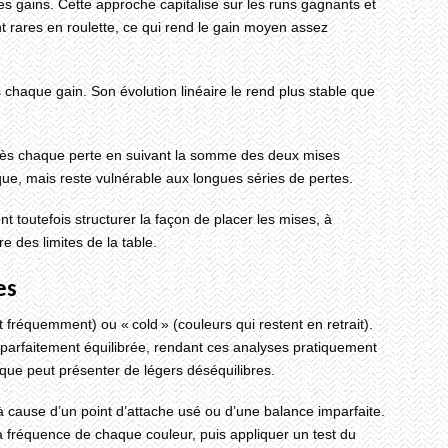
es gains. Cette approche capitalise sur les runs gagnants et
t rares en roulette, ce qui rend le gain moyen assez
chaque gain. Son évolution linéaire le rend plus stable que
près chaque perte en suivant la somme des deux mises
que, mais reste vulnérable aux longues séries de pertes.
 toutefois structurer la façon de placer les mises, à
e des limites de la table.
es
 fréquemment) ou « cold » (couleurs qui restent en retrait).
 parfaitement équilibrée, rendant ces analyses pratiquement
ique peut présenter de légers déséquilibres.
à cause d’un point d’attache usé ou d’une balance imparfaite.
r la fréquence de chaque couleur, puis appliquer un test du