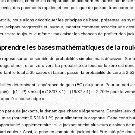
tils objectifs, comme les comparatifs de plateformes fournis par le site 
evés, des paiements rapides et une politique de jackpot transparente.
rticle, nous allons décortiquer les principes de base, présenter les s
les jackpots progressifs et, surtout, montrer comment associer une gesti
teur sera toujours le même : maximiser les chances de profiter des jackp
prendre les bases mathématiques de la rou
e repose sur un ensemble de probabilités simples mais décisives. Sur 
rouge et noir, et un zéro vert. La probabilité de toucher le zéro est do
portant le total à 38 cases et faisant passer la probabilité du zéro à 2,
ilités déterminent l’espérance de gain (EG) du joueur. Pour un pari « ro
gain) – [(1 – P) × mise] = (18/37 × 1) – (19/37 × 1) ≈ ‑2,70 % pour la v
e appelé « house edge ».
on parle de jackpots, la dynamique change légèrement. Certains jeux de 
mise (souvent 0,5 % à 1 %) pour alimenter la cagnotte. Cette contribu
pportunité supplémentaire : si le jackpot atteint plusieurs dizaines de 
pari couleur. Ainsi, la prise en compte du jackpot doit être intégrée dans