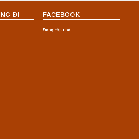
NG ĐI
FACEBOOK
Đang cập nhật