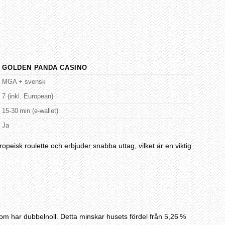
GOLDEN PANDA CASINO
MGA + svensk
7 (inkl. European)
15‑30 min (e‑wallet)
Ja
opeisk roulette och erbjuder snabba uttag, vilket är en viktig
som har dubbelnoll. Detta minskar husets fördel från 5,26 %