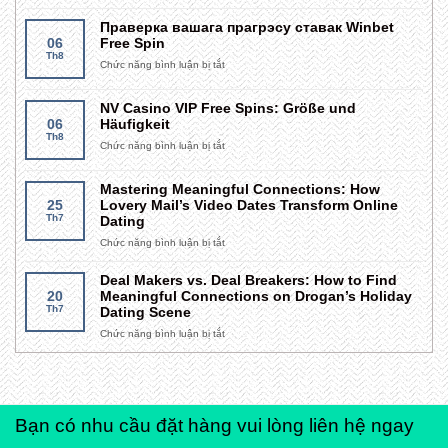
of
Праверка вашага прагрэсу ставак Winbet
Funds
06
Free Spin
Declaration
Th8
Chức năng bình luận bị tắt
ở
Праверка
вашага
NV Casino VIP Free Spins: Größe und
прагрэсу
06
Häufigkeit
ставак
Th8
Winbet
Chức năng bình luận bị tắt
ở
Free
NV
Spin
Casino
Mastering Meaningful Connections: How
VIP
25
Lovery Mail’s Video Dates Transform Online
Free
Th7
Dating
Spins:
Größe
Chức năng bình luận bị tắt
ở
und
Mastering
Häufigkeit
Meaningful
Deal Makers vs. Deal Breakers: How to Find
Connections:
20
Meaningful Connections on Drogan’s Holiday
How
Th7
Dating Scene
Lovery
Chức năng bình luận bị tắt
ở
Mail’s
Deal
Video
Makers
Dates
vs.
Transform
Deal
Online
Breakers:
Dating
Bạn có nhu cầu đặt hàng vui lòng liên hệ ngay
How
to