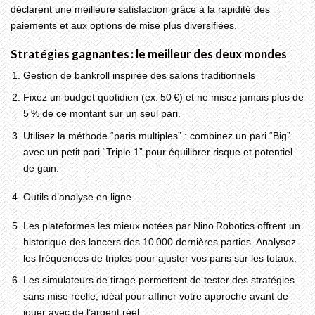
déclarent une meilleure satisfaction grâce à la rapidité des
paiements et aux options de mise plus diversifiées.
Stratégies gagnantes : le meilleur des deux mondes
Gestion de bankroll inspirée des salons traditionnels
Fixez un budget quotidien (ex. 50 €) et ne misez jamais plus de
5 % de ce montant sur un seul pari.
Utilisez la méthode “paris multiples” : combinez un pari “Big”
avec un petit pari “Triple 1” pour équilibrer risque et potentiel
de gain.
Outils d’analyse en ligne
Les plateformes les mieux notées par Nino Robotics offrent un
historique des lancers des 10 000 dernières parties. Analysez
les fréquences de triples pour ajuster vos paris sur les totaux.
Les simulateurs de tirage permettent de tester des stratégies
sans mise réelle, idéal pour affiner votre approche avant de
jouer avec de l’argent réel.