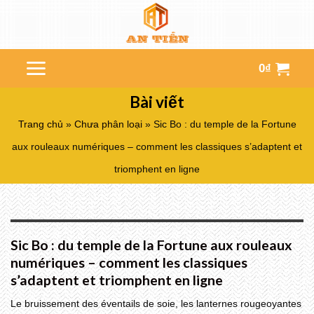
Chuyển
đến
nội
dung
0
₫
Bài viết
Trang chủ
»
Chưa phân loại
»
Sic Bo : du temple de la Fortune
aux rouleaux numériques – comment les classiques s’adaptent et
triomphent en ligne
Sic Bo : du temple de la Fortune aux rouleaux
numériques – comment les classiques
s’adaptent et triomphent en ligne
Le bruissement des éventails de soie, les lanternes rougeoyantes