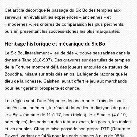
Cet article décortique le passage du Sic Bo des temples aux
serveurs, en évaluant les expériences « anciennes » et
« modernes », les critères de comparaison les plus pertinents,
puis en présentant les success‑stories les plus marquantes.
Héritage historique et mécanique du Sic Bo
Le Sic Bo, littéralement « jeu de dés », trouve ses racines dans la
dynastie Tang (618‑907). Des gravures sur des tuiles de temples
de la Fortune montrent déjà des joueurs entourés de statues de
Bouddha, misant sur trois dés en os. La légende raconte que le
dieu de la richesse, Caishen, aurait offert le jeu aux marchands
pour leur garantir prospérité et chance.
Les règles sont d’une élégance déconcertante. Trois dés sont
lancés simultanément; le résultat donne lieu à dix types de paris :
le « Big » (somme de 11 à 17, hors triples), le « Small » (4 à 10,
hors triples), les paris sur des totaux exacts, les paires, les triples
et les doubles. Chaque mise possède son propre RTP (Return to
Player), variant de 94 % pour les paris simples à plus de 98 %