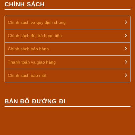
CHÍNH SÁCH
Chính sách và quy định chung
Chính sách đổi trả hoàn tiền
Chính sách bảo hành
Thanh toán và giao hàng
Chính sách bảo mật
BẢN ĐỒ ĐƯỜNG ĐI