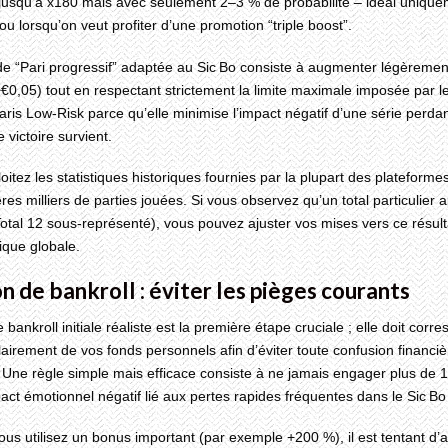
 jusqu’à x180 mais avec seulement 2–3 % de probabilité – idéal unique
u lorsqu’on veut profiter d’une promotion “triple boost”.
e “Pari progressif” adaptée au Sic Bo consiste à augmenter légèremen
€0,05) tout en respectant strictement la limite maximale imposée par 
aris Low‑Risk parce qu’elle minimise l’impact négatif d’une série perd
 victoire survient.
loitez les statistiques historiques fournies par la plupart des plateform
res milliers de parties jouées. Si vous observez qu’un total particulie
tal 12 sous‑représenté), vous pouvez ajuster vos mises vers ce résult
que globale.
n de bankroll : éviter les pièges courants
e bankroll initiale réaliste est la première étape cruciale ; elle doit corr
airement de vos fonds personnels afin d’éviter toute confusion financi
 Une règle simple mais efficace consiste à ne jamais engager plus de 10
mpact émotionnel négatif lié aux pertes rapides fréquentes dans le Sic Bo
ous utilisez un bonus important (par exemple +200 %), il est tentant 