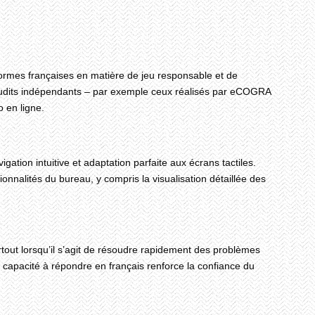
normes françaises en matière de jeu responsable et de
s audits indépendants – par exemple ceux réalisés par eCOGRA
o en ligne.
gation intuitive et adaptation parfaite aux écrans tactiles.
ionnalités du bureau, y compris la visualisation détaillée des
urtout lorsqu’il s’agit de résoudre rapidement des problèmes
a capacité à répondre en français renforce la confiance du