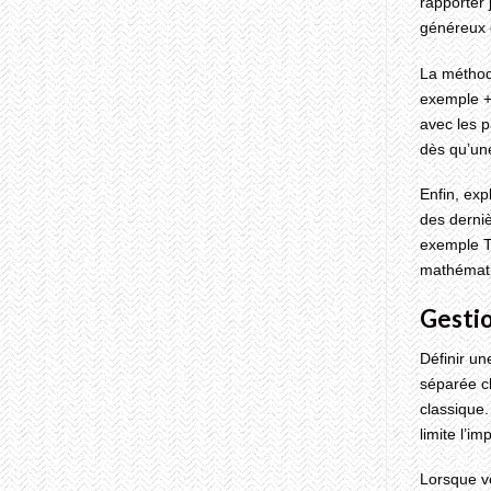
rapporter
généreux o
La méthod
exemple +
avec les p
dès qu’une
Enfin, exp
des derniè
exemple To
mathémati
Gestio
Définir un
séparée cl
classique.
limite l’i
Lorsque v