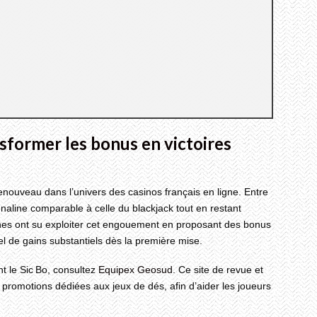
sformer les bonus en victoires
enouveau dans l’univers des casinos français en ligne. Entre
drénaline comparable à celle du blackjack tout en restant
es ont su exploiter cet engouement en proposant des bonus
iel de gains substantiels dès la première mise.
nt le Sic Bo, consultez
Equipex Geosud
. Ce site de revue et
promotions dédiées aux jeux de dés, afin d’aider les joueurs