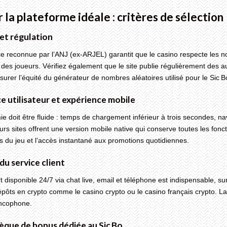
r la plateforme idéale : critères de sélection
et régulation
e reconnue par l’ANJ (ex‑ARJEL) garantit que le casino respecte les 
n des joueurs. Vérifiez également que le site publie régulièrement de
ssurer l’équité du générateur de nombres aléatoires utilisé pour le Sic B
e utilisateur et expérience mobile
e doit être fluide : temps de chargement inférieur à trois secondes, navi
urs sites offrent une version mobile native qui conserve toutes les fonct
es du jeu et l’accès instantané aux promotions quotidiennes.
du service client
 disponible 24/7 via chat live, email et téléphone est indispensable, s
épôts en crypto comme le casino crypto ou le casino français crypto. L
ancophone.
èque de bonus dédiée au Sic Bo