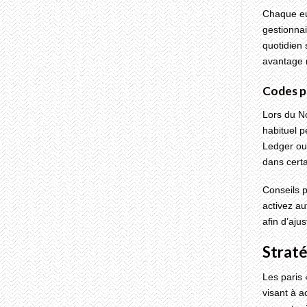
Chaque eu
gestionnai
quotidien 
avantage n
Codes p
Lors du No
habituel p
Ledger ou 
dans certa
Conseils p
activez au
afin d’aju
Straté
Les paris 
visant à a