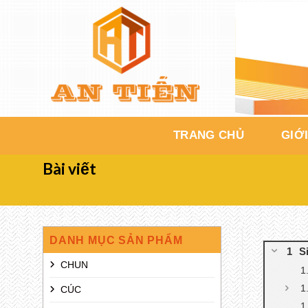
Chuyển
đến
nội
dung
TRANG CHỦ
GIỚI
Bài viết
DANH MỤC SẢN PHẨM
S
CHUN
CÚC