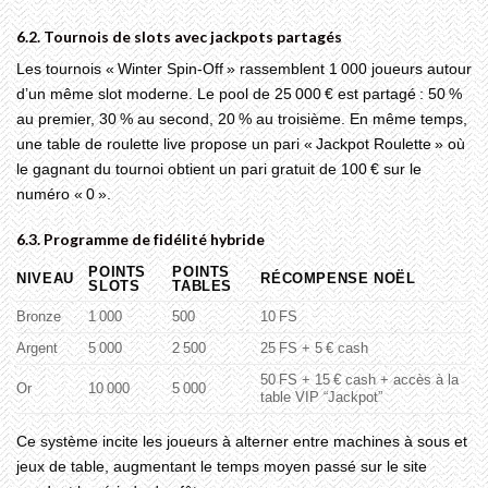
6.2. Tournois de slots avec jackpots partagés
Les tournois « Winter Spin‑Off » rassemblent 1 000 joueurs autour
d’un même slot moderne. Le pool de 25 000 € est partagé : 50 %
au premier, 30 % au second, 20 % au troisième. En même temps,
une table de roulette live propose un pari « Jackpot Roulette » où
le gagnant du tournoi obtient un pari gratuit de 100 € sur le
numéro « 0 ».
6.3. Programme de fidélité hybride
POINTS
POINTS
NIVEAU
RÉCOMPENSE NOËL
SLOTS
TABLES
Bronze
1 000
500
10 FS
Argent
5 000
2 500
25 FS + 5 € cash
50 FS + 15 € cash + accès à la
Or
10 000
5 000
table VIP “Jackpot”
Ce système incite les joueurs à alterner entre machines à sous et
jeux de table, augmentant le temps moyen passé sur le site