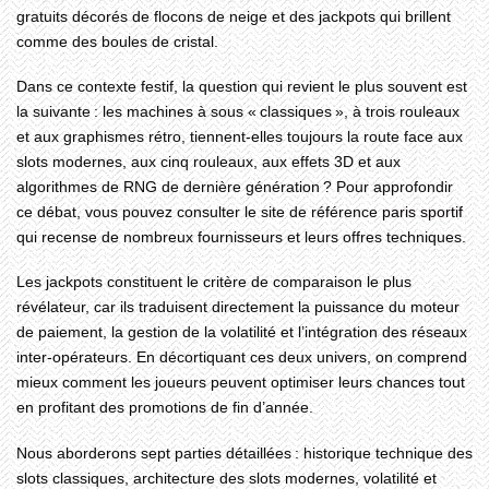
gratuits décorés de flocons de neige et des jackpots qui brillent
comme des boules de cristal.
Dans ce contexte festif, la question qui revient le plus souvent est
la suivante : les machines à sous « classiques », à trois rouleaux
et aux graphismes rétro, tiennent‑elles toujours la route face aux
slots modernes, aux cinq rouleaux, aux effets 3D et aux
algorithmes de RNG de dernière génération ? Pour approfondir
ce débat, vous pouvez consulter le site de référence
paris sportif
qui recense de nombreux fournisseurs et leurs offres techniques.
Les jackpots constituent le critère de comparaison le plus
révélateur, car ils traduisent directement la puissance du moteur
de paiement, la gestion de la volatilité et l’intégration des réseaux
inter‑opérateurs. En décortiquant ces deux univers, on comprend
mieux comment les joueurs peuvent optimiser leurs chances tout
en profitant des promotions de fin d’année.
Nous aborderons sept parties détaillées : historique technique des
slots classiques, architecture des slots modernes, volatilité et