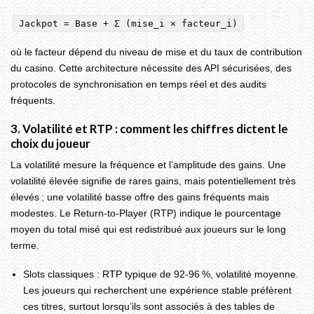
Jackpot = Base + Σ (mise_i × facteur_i)
où le facteur dépend du niveau de mise et du taux de contribution
du casino. Cette architecture nécessite des API sécurisées, des
protocoles de synchronisation en temps réel et des audits
fréquents.
3. Volatilité et RTP : comment les chiffres dictent le
choix du joueur
La volatilité mesure la fréquence et l’amplitude des gains. Une
volatilité élevée signifie de rares gains, mais potentiellement très
élevés ; une volatilité basse offre des gains fréquents mais
modestes. Le Return‑to‑Player (RTP) indique le pourcentage
moyen du total misé qui est redistribué aux joueurs sur le long
terme.
Slots classiques : RTP typique de 92‑96 %, volatilité moyenne.
Les joueurs qui recherchent une expérience stable préfèrent
ces titres, surtout lorsqu’ils sont associés à des tables de