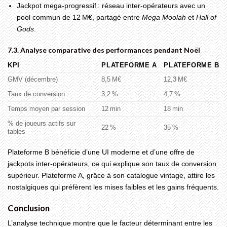
Jackpot mega‑progressif : réseau inter‑opérateurs avec un
pool commun de 12 M€, partagé entre
Mega Moolah
et
Hall of
Gods
.
7.3. Analyse comparative des performances pendant Noël
KPI
PLATEFORME A
PLATEFORME B
GMV (décembre)
8,5 M€
12,3 M€
Taux de conversion
3,2 %
4,7 %
Temps moyen par session
12 min
18 min
% de joueurs actifs sur
22 %
35 %
tables
Plateforme B bénéficie d’une UI moderne et d’une offre de
jackpots inter‑opérateurs, ce qui explique son taux de conversion
supérieur. Plateforme A, grâce à son catalogue vintage, attire les
nostalgiques qui préfèrent les mises faibles et les gains fréquents.
Conclusion
L’analyse technique montre que le facteur déterminant entre les