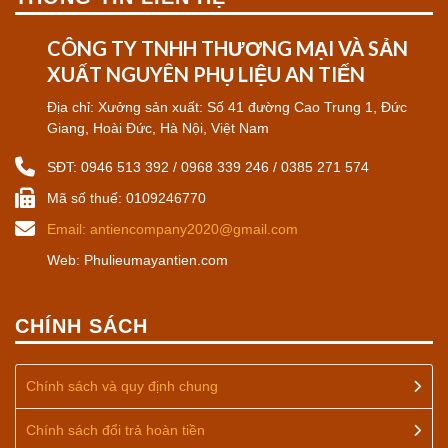
CÔNG TY TNHH THƯƠNG MẠI VÀ SẢN
XUẤT NGUYÊN PHỤ LIỆU AN TIẾN
Địa chỉ: Xưởng sản xuất: Số 41 đường Cao Trung 1, Đức
Giang, Hoài Đức, Hà Nội, Việt Nam
SĐT: 0946 513 392 / 0968 339 246 / 0385 271 574
Mã số thuế: 0109246770
Email: antiencompany2020@gmail.com
Web: Phulieumayantien.com
CHÍNH SÁCH
Chính sách và quy định chung
Chính sách đổi trả hoàn tiền