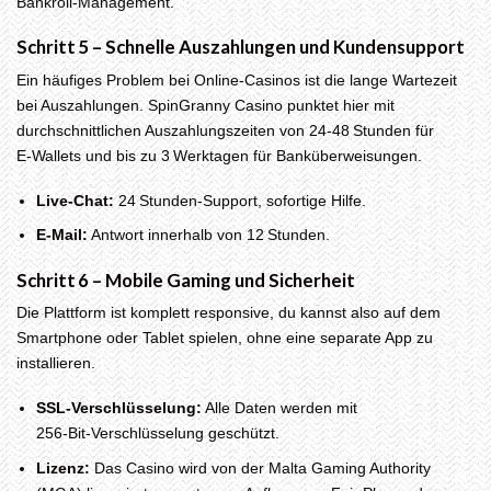
Bankroll‑Management.
Schritt 5 – Schnelle Auszahlungen und Kundensupport
Ein häufiges Problem bei Online‑Casinos ist die lange Wartezeit
bei Auszahlungen. SpinGranny Casino punktet hier mit
durchschnittlichen Auszahlungszeiten von 24‑48 Stunden für
E‑Wallets und bis zu 3 Werktagen für Banküberweisungen.
Live‑Chat:
24 Stunden‑Support, sofortige Hilfe.
E‑Mail:
Antwort innerhalb von 12 Stunden.
Schritt 6 – Mobile Gaming und Sicherheit
Die Plattform ist komplett responsive, du kannst also auf dem
Smartphone oder Tablet spielen, ohne eine separate App zu
installieren.
SSL‑Verschlüsselung:
Alle Daten werden mit
256‑Bit‑Verschlüsselung geschützt.
Lizenz:
Das Casino wird von der Malta Gaming Authority