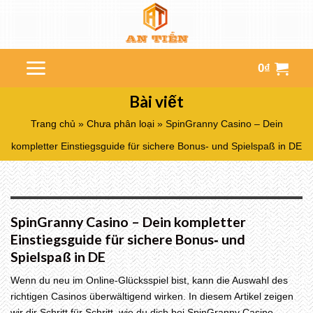
Chuyển
đến
nội
dung
0
₫
Bài viết
Trang chủ
»
Chưa phân loại
»
SpinGranny Casino – Dein
kompletter Einstiegsguide für sichere Bonus‑ und Spielspaß in DE
SpinGranny Casino – Dein kompletter
Einstiegsguide für sichere Bonus‑ und
Spielspaß in DE
Wenn du neu im Online‑Glücksspiel bist, kann die Auswahl des
richtigen Casinos überwältigend wirken. In diesem Artikel zeigen
wir dir Schritt für Schritt, wie du dich bei SpinGranny Casino