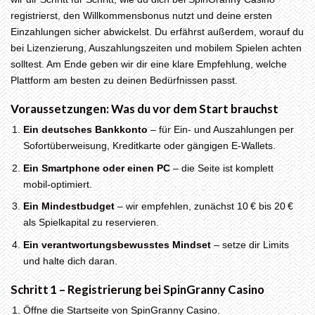
registrierst, den Willkommensbonus nutzt und deine ersten
Einzahlungen sicher abwickelst. Du erfährst außerdem, worauf du
bei Lizenzierung, Auszahlungszeiten und mobilem Spielen achten
solltest. Am Ende geben wir dir eine klare Empfehlung, welche
Plattform am besten zu deinen Bedürfnissen passt.
Voraussetzungen: Was du vor dem Start brauchst
Ein deutsches Bankkonto
– für Ein- und Auszahlungen per
Sofortüberweisung, Kreditkarte oder gängigen E‑Wallets.
Ein Smartphone oder einen PC
– die Seite ist komplett
mobil‑optimiert.
Ein Mindestbudget
– wir empfehlen, zunächst 10 € bis 20 €
als Spielkapital zu reservieren.
Ein verantwortungsbewusstes Mindset
– setze dir Limits
und halte dich daran.
Schritt 1 – Registrierung bei SpinGranny Casino
Öffne die Startseite von SpinGranny Casino.