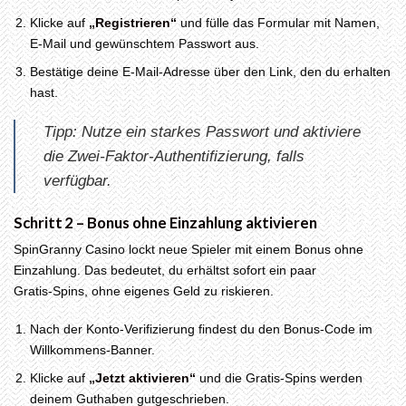
Klicke auf
„Registrieren“
und fülle das Formular mit Namen,
E‑Mail und gewünschtem Passwort aus.
Bestätige deine E‑Mail-Adresse über den Link, den du erhalten
hast.
Tipp: Nutze ein starkes Passwort und aktiviere
die Zwei‑Faktor‑Authentifizierung, falls
verfügbar.
Schritt 2 – Bonus ohne Einzahlung aktivieren
SpinGranny Casino lockt neue Spieler mit einem Bonus ohne
Einzahlung. Das bedeutet, du erhältst sofort ein paar
Gratis‑Spins, ohne eigenes Geld zu riskieren.
Nach der Konto‑Verifizierung findest du den Bonus‑Code im
Willkommens‑Banner.
Klicke auf
„Jetzt aktivieren“
und die Gratis‑Spins werden
deinem Guthaben gutgeschrieben.