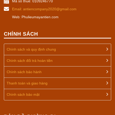
Mã số thuế: 0109246770
Email: antiencompany2020@gmail.com
Web: Phulieumayantien.com
CHÍNH SÁCH
Chính sách và quy định chung
Chính sách đổi trả hoàn tiền
Chính sách bảo hành
Thanh toán và giao hàng
Chính sách bảo mật