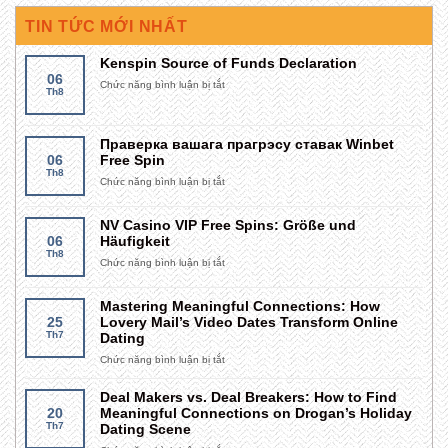
TIN TỨC MỚI NHẤT
Kenspin Source of Funds Declaration
06
Chức năng bình luận bị tắt
ở
Th8
Kenspin
Source
of
Праверка вашага прагрэсу ставак Winbet
Funds
06
Free Spin
Declaration
Th8
Chức năng bình luận bị tắt
ở
Праверка
вашага
NV Casino VIP Free Spins: Größe und
прагрэсу
06
Häufigkeit
ставак
Th8
Winbet
Chức năng bình luận bị tắt
ở
Free
NV
Spin
Casino
Mastering Meaningful Connections: How
VIP
25
Lovery Mail’s Video Dates Transform Online
Free
Th7
Dating
Spins:
Größe
Chức năng bình luận bị tắt
ở
und
Mastering
Häufigkeit
Meaningful
Deal Makers vs. Deal Breakers: How to Find
Connections:
20
Meaningful Connections on Drogan’s Holiday
How
Th7
Dating Scene
Lovery