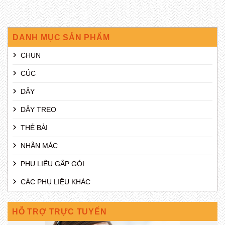
DANH MỤC SẢN PHẨM
CHUN
CÚC
DÂY
DÂY TREO
THẺ BÀI
NHÃN MÁC
PHỤ LIỆU GẤP GÓI
CÁC PHỤ LIỆU KHÁC
HỖ TRỢ TRỰC TUYẾN