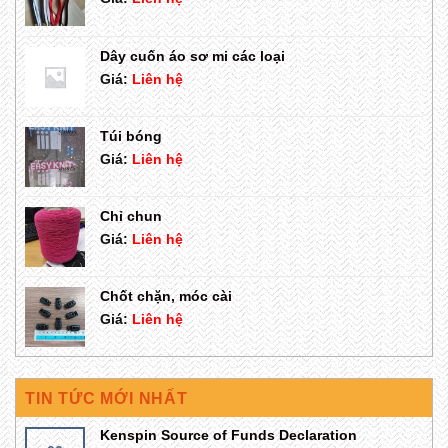
Dây cuốn áo sơ mi các loại
Giá:
Liên hệ
Túi bóng
Giá:
Liên hệ
Chỉ chun
Giá:
Liên hệ
Chốt chặn, móc cài
Giá:
Liên hệ
TIN TỨC MỚI NHẤT
Kenspin Source of Funds Declaration