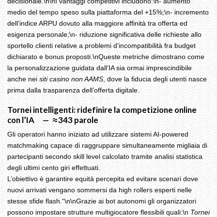
decisionale.\n\nI vantaggi competitivi includono:\n- aumento
medio del tempo speso sulla piattaforma del +15%;\n- incremento
dell’indice ARPU dovuto alla maggiore affinità tra offerta ed
esigenza personale;\n- riduzione significativa delle richieste allo
sportello clienti relative a problemi d’incompatibilità fra budget
dichiarato e bonus proposti.\nQueste metriche dimostrano come
la personalizzazione guidata dall’IA sia ormai imprescindibile
anche nei
siti casino non AAMS
, dove la fiducia degli utenti nasce
prima dalla trasparenza dell’offerta digitale.
Tornei intelligenti: ridefinire la competizione online
con l’IA — ≈ 343 parole
Gli operatori hanno iniziato ad utilizzare sistemi AI-powered
matchmaking capace di raggruppare simultaneamente migliaia di
partecipanti secondo skill level calcolato tramite analisi statistica
degli ultimi cento giri effettuati.
L’obiettivo è garantire equità percepita ed evitare scenari dove
nuovi arrivati vengano sommersi da high rollers esperti nelle
stesse sfide flash.“\n\nGrazie ai bot autonomi gli organizzatori
possono impostare strutture multigiocatore flessibili quali:\n
Tornei