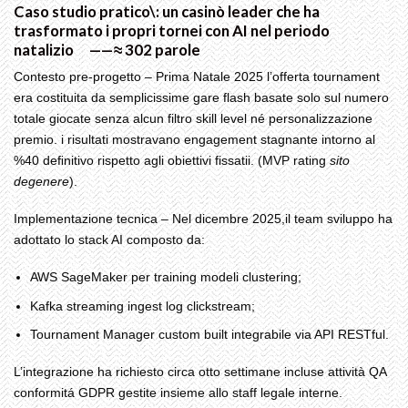
Caso studio pratico\: un casinò leader che ha
trasformato i propri tornei con AI nel periodo
natalizio —— ≈ 302 parole
Contesto pre-progetto – Prima Natale 2025 l’offerta tournament
era costituita da semplicissime gare flash basate solo sul numero
totale giocate senza alcun filtro skill level né personalizzazione
premio. i risultati mostravano engagement stagnante intorno al
%40 deﬁnitivo rispetto agli obiettivi fissatii. (MVP rating
sito
degenere
).
Implementazione tecnica – Nel dicembre
2025
,il team sviluppo ha
adottato lo stack AI composto da:
AWS SageMaker per training modeli clustering;
Kafka streaming ingest log clickstream;
Tournament Manager custom built integrabile via API RESTful.
L’integrazione ha richiesto circa otto settimane incluse attività QA
conformitá GDPR gestite insieme allo staff legale interne.