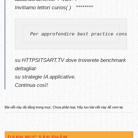
Invitiamo lettori curios( ) ********
su
HTTPSITSART.TV
dove troverete benchmark
dettagliat·
su strategie IA applicative.
Continua così!
Bài viết này đã đăng trong mục:
Chưa phân loại
. Hãy lưu
bài viết này để xem lại
.
DANH MỤC SẢN PHẨM