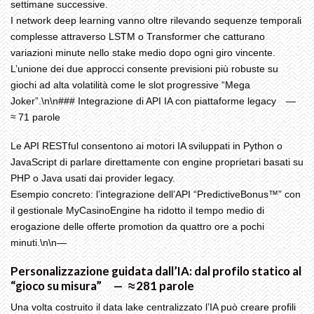
settimane successive.
I network deep learning vanno oltre rilevando sequenze temporali
complesse attraverso LSTM o Transformer che catturano
variazioni minute nello stake medio dopo ogni giro vincente.
L’unione dei due approcci consente previsioni più robuste su
giochi ad alta volatilità come le slot progressive “Mega
Joker”.\n\n### Integrazione di API IA con piattaforme legacy —
≈ 71 parole
Le API RESTful consentono ai motori IA sviluppati in Python o
JavaScript di parlare direttamente con engine proprietari basati su
PHP o Java usati dai provider legacy.
Esempio concreto: l’integrazione dell’API “PredictiveBonus™” con
il gestionale MyCasinoEngine ha ridotto il tempo medio di
erogazione delle offerte promotion da quattro ore a pochi
minuti.\n\n—
Personalizzazione guidata dall’IA: dal profilo statico al
“gioco su misura” — ≈ 281 parole
Una volta costruito il data lake centralizzato l’IA può creare profili