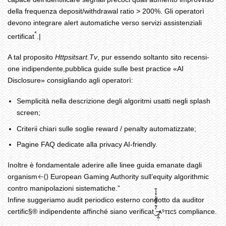
della frequenza deposit/withdrawal ratio >
200%
. Gli operatorì
devono integrare alert automatiche verso servizi assistenziali
*
certificat​​
.|
A tal proposito
Httpsitsart.Tv
, pur essendo soltanto sito recensi­
one indipendente,
pubblica guide
sulle best practice «AI
Disclosure» consigliando agli operator­ì:
Semplicità nella descrizione degli algoritmi usatti negli splash
screen;
Criterii chiari sulle soglie reward / penalty automatizzate;
Pagine FAQ dedicate alla privacy AI-friendly.
Inoltre è fondamentale aderire alle linee guida emanate dagli
organism​⁠​‎​⁠️​⁠‌‍‎⁠‏⁦​​‏​​‍‬‎‪‌​​​⁬‌​​‏​ ⁣​⁦‏‪ ‬‌‌ ⁧ ‎‭‮‮‪‪‫‮‍​​​​​​​⁠‬​​‏​​​​‍‫‭‬‌ ​⁠‌‫‭‌‌‏​​​🡠️⟨⟩ European Gaming Authority sull’equity algorithmic
contro manipolazioni sistematiche.”
Infine suggeriamo audit periodico esterno condotto da auditor
certific­§® indipendente affinché siano verificat​​︎‿̶͍͏̙̲̣̣̀́͊̈̂̃͂̌̓̊̉͐̃ᴀˢᴛɪᴄꜱ compliance.