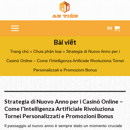
Chuyển
đến
nội
dung
0
₫
Bài viết
Trang chủ
»
Chưa phân loại
»
Strategia di Nuovo Anno per i
Casinò Online – Come l’Intelligenza Artificiale Rivoluziona Tornei
Personalizzati e Promozioni Bonus
Strategia di Nuovo Anno per i Casinò Online –
Come l’Intelligenza Artificiale Rivoluziona
Tornei Personalizzati e Promozioni Bonus
Il passaggio al nuovo anno è sempre stato un momento cruciale