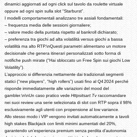
dinamici aggiornati ad ogni click sul tavolo da roulette virtuale
oppure ad ogni spin sulla slot “Starburst”.
I modelli comportamentali analizzano tre assiali fondamentali:
– frequenza media delle sessioni giornaliere;
– valore medio della puntata rispetto al bankroll dichiarato;
– preferenza tra giochi ad alta volatilità versus giochi a bassa
volatilità ma alto RTP.\nQuesti parametri alimentano un motore
decisionale che genera itinerari personalizzati sotto forma di
notifiche push mirate (“Hai sbloccato un Free Spin sui giochi Low
Volatility”).
L’approccio si differenzia nettamente dai tradizionali segmenti
statici (“new players”, “high rollers”) usati fino al Q4 2024 perché
risponde immediatamente alle variazioni del mood del
gambler.\n\nUn caso pratico vede
Httpsitsart.Tv
raccomandare
nei suoi review una serie selezionata di slot con RTP sopra il 98%
esclusivamente agli utenti con propensione al low variance.
Allo stesso modo i VIP vengono invitati automaticamente a tavoli
high stakes Blackjack con limiti minimi aumentati del 20%,
garantendo un’esperienza premium senza perdita d’autonomia