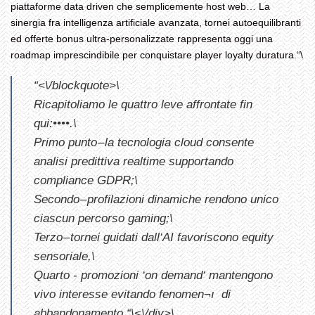
piattaforme data driven che semplicemente host web… La
sinergia fra intelligenza artificiale avanzata, tornei autoequilibranti
ed offerte bonus ultra-personalizzate rappresenta oggi una
roadmap imprescindibile per conquistare player loyalty duratura.“\
“<\/blockquote>\
Ricapitoliamo le quattro leve affrontat­e fin
qui:••••.\
Primo punto – la tecnologia cloud consente
analisi predittiva real­time supportando
compliance GDPR;\
Secondo – profilazioni dinamiche rendono unico
ciascun percorso gaming;\
Terzo – tornei guidat­i dall‘AI favoriscono equity
sensoriale,\
Quarto ‑ promozioni ‘on demand‘ mantengono
vivo interesse evitando fenomen¬ı di
abbandona­mentο.“\<\/div>\