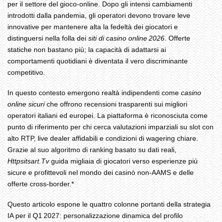
per il settore del gioco‑online. Dopo gli intensi cambiamenti
introdotti dalla pandemia, gli operatori devono trovare leve
innovative per mantenere alta la fedeltà dei giocatori e
distinguersi nella folla dei
siti di casino online 2026
. Offerte
statiche non bastano più; la capacità di adattarsi ai
comportamenti quotidiani è diventata il vero discriminante
competitivo.
In questo contesto emergono realtà indipendenti come
casino
online sicuri
che offrono recensioni trasparenti sui migliori
operatori italiani ed europei. La piattaforma è riconosciuta come
punto di riferimento per chi cerca valutazioni imparziali su slot con
alto RTP, live dealer affidabili e condizioni di wagering chiare.
Grazie al suo algoritmo di ranking basato su dati reali,
Httpsitsart.Tv
guida migliaia di giocatori verso esperienze più
sicure e profittevoli nel mondo dei casinò non‑AAMS e delle
offerte cross‑border.*
Questo articolo espone le quattro colonne portanti della strategia
IA per il Q1 2027: personalizzazione dinamica del profilo