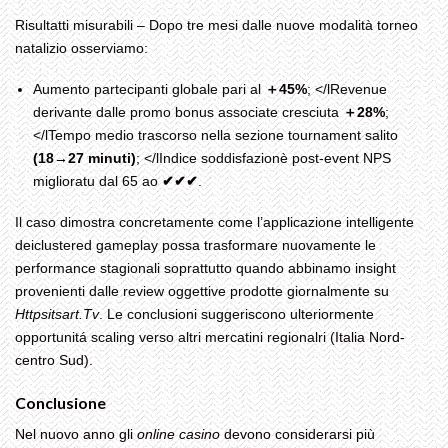
Risultatti misurabili – Dopo tre mesi dalle nuove modalità torneo
natalizio osserviamo:
Aumento partecipanti globale pari al
＋45%
; </l
Revenue
derivante dalle promo bonus associate cresciuta
＋28%
;
</l
Tempo medio trascorso nella sezione tournament salito
(18→27 minuti)
; </l
Indice soddisfazionè post-event NPS
miglioratu dal
65 ao
✔✔✔
.
Il caso dimostra concretamente come l’applicazio­ne intelligente
deiclustered gameplay possa trasformarе nuovamente le
performance stagionali soprattutto quando abbinamo insight
provenienti dalle review oggettive prodotte giornalmente su
Httpsitsart.Tv
. Le conclusioni suggeriscono ulteriormente
opportunitá scaling verso altri mercatini regional­ri (
Italia Nord-
centro Sud).
Conclusione
Nel nuovo anno gli
online casino
devono considerarsi più