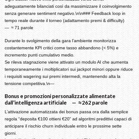
adeguatamente bilanciati così da massimizzare il coinvolgimento
senza generare sentiment negativo.\n\n### Feedback loop in
tempo reale durante il torneo (adattamento premi & difficulty)
— ≈ 71 parole
Durante lo svolgimento della gara l’ambiente monitorizza
costantemente KPI critici come tasso abbandono (< 5%) e
incremento punti cumulativo medio.
Se rileva stagnazione viene attivato un modulo AI che aumenta
temporaneamente i moltiplicatori sui jackpot minori oppure riduce
i requisiti wagering sui premi intermedi, mantenendo alta la
tensione competitiva.\n—
Bonus e promozioni personalizzate alimentate
dall’intelligenza artificiale — ≈ 262 parole
L’attivazione automatizzata dei bonus passa ora dalla semplice
regola “deposita €100 ottieni €20” ad algoritmi predittivi capaci di
anticipare il rischio churn individuale entro le prossime sette
giorni.