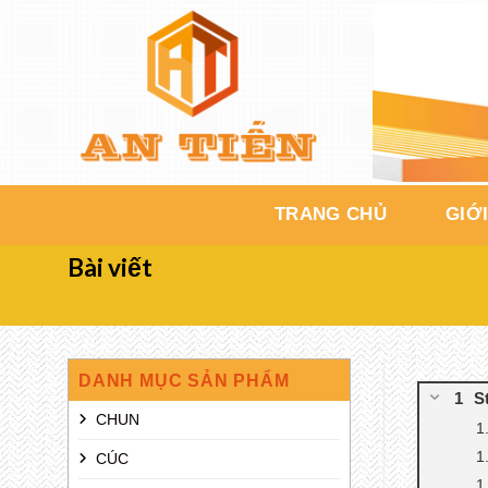
Chuyển
đến
nội
dung
TRANG CHỦ
GIỚI
Bài viết
DANH MỤC SẢN PHẨM
S
CHUN
CÚC