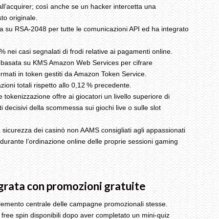
ll’acquirer; così anche se un hacker intercetta una
to originale.
a su RSA‑2048 per tutte le comunicazioni API ed ha integrato
ei casi segnalati di frodi relative ai pagamenti online.
e basata su KMS Amazon Web Services per cifrare
formati in token gestiti da Amazon Token Service.
zioni totali rispetto allo 0,12 % precedente.
okenizzazione offre ai giocatori un livello superiore di
 decisivi della scommessa sui giochi live o sulle slot
 sicurezza dei casinò non AAMS consigliati agli appassionati
ica durante l’ordinazione online delle proprie sessioni gaming
egrata con promozioni gratuite
 elemento centrale delle campagne promozionali stesse​.​
free spin disponibili dopo aver completato un mini‑quiz