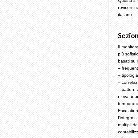
Questa sin
revisori i
italiano.​
—
Sezion
Il monitor
più sofist
basati su 
– frequenz
– tipologia
– correlaz
– pattern 
rileva ano
temporaneo
Escalation
l’integraz
multipli d
contabiliz