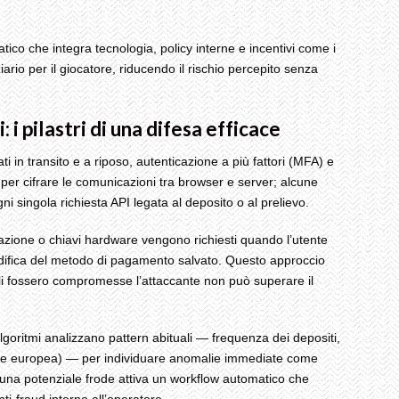
tico che integra tecnologia, policy interne e incentivi come i
rio per il giocatore, riducendo il rischio percepito senza
i pilastri di una difesa efficace
dati in transito e a riposo, autenticazione a più fattori (MFA) e
S per cifrare le comunicazioni tra browser e server; alcune
 singola richiesta API legata al deposito o al prelievo.
azione o chiavi hardware vengono richiesti quando l’utente
modifica del metodo di pagamento salvato. Questo approccio
ali fossero compromesse l’attaccante non può superare il
i algoritmi analizzano pattern abituali — frequenza dei depositi,
te europea) — per individuare anomalie immediate come
va una potenziale frode attiva un workflow automatico che
i‑fraud interno all’operatore.