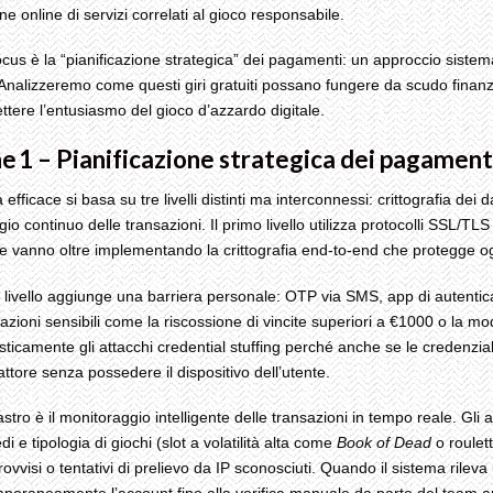
ne online di servizi correlati al gioco responsabile.
focus è la “pianificazione strategica” dei pagamenti: un approccio sistema
 Analizzeremo come questi giri gratuiti possano fungere da scudo finanzia
ere l’entusiasmo del gioco d’azzardo digitale.
e 1 – Pianificazione strategica dei pagamenti: 
efficace si basa su tre livelli distinti ma interconnessi: crittografia dei 
io continuo delle transazioni. Il primo livello utilizza protocolli SSL/TL
e vanno oltre implementando la crittografia end‑to‑end che protegge ogni
 livello aggiunge una barriera personale: OTP via SMS, app di autentic
azioni sensibili come la riscossione di vincite superiori a €1000 o la 
sticamente gli attacchi credential stuffing perché anche se le credenzi
ttore senza possedere il dispositivo dell’utente.
ilastro è il monitoraggio intelligente delle transazioni in tempo reale. Gl
i e tipologia di giochi (slot a volatilità alta come
Book of Dead
o roulet
rovvisi o tentativi di prelievo da IP sconosciuti. Quando il sistema rile
poraneamente l’account fino alla verifica manuale da parte del team ant