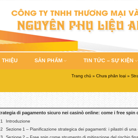
 THIỆU
SẢN PHẨM
TIN TỨC – SỰ KIỆN
Trang chủ
»
Chưa phân loại
»
Str
trategia di pagamento sicuro nei casinò online: come i free spin 
Introduzione
Sezione 1 – Pianificazione strategica dei pagamenti: i pilastri di una 
Sezione 2 – Free spin come strumento di mitigazione del rischio finan