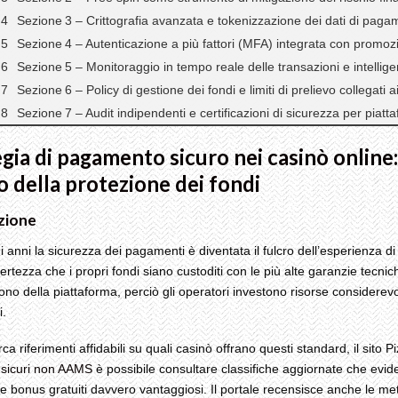
Sezione 3 – Crittografia avanzata e tokenizzazione dei dati di paga
Sezione 4 – Autenticazione a più fattori (MFA) integrata con promozi
Sezione 5 – Monitoraggio in tempo reale delle transazioni e intelligen
Sezione 6 – Policy di gestione dei fondi e limiti di prelievo collegati a
Sezione 7 – Audit indipendenti e certificazioni di sicurezza per piatt
gia di pagamento sicuro nei casinò online
o della protezione dei fondi
zione
mi anni la sicurezza dei pagamenti è diventata il fulcro dell’esperienza d
ertezza che i propri fondi siano custoditi con le più alte garanzie tecni
no della piattaforma, perciò gli operatori investono risorse considerevol
i.
rca riferimenti affidabili su quali casinò offrano questi standard, il sit
 sicuri non AAMS
è possibile consultare classifiche aggiornate che evide
 e bonus gratuiti davvero vantaggiosi. Il portale recensisce anche le met