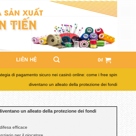
LIÊN HỆ
0
₫
ategia di pagamento sicuro nei casinò online: come i free spin
diventano un alleato della protezione dei fondi
diventano un alleato della protezione dei fondi
difesa efficace
ziario per il giocatore