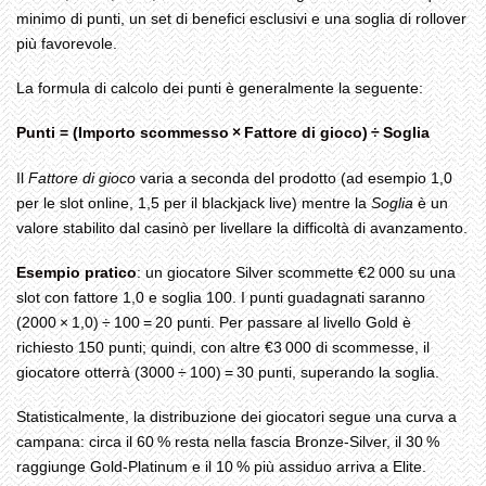
minimo di punti, un set di benefici esclusivi e una soglia di rollover
più favorevole.
La formula di calcolo dei punti è generalmente la seguente:
Punti = (Importo scommesso × Fattore di gioco) ÷ Soglia
Il
Fattore di gioco
varia a seconda del prodotto (ad esempio 1,0
per le slot online, 1,5 per il blackjack live) mentre la
Soglia
è un
valore stabilito dal casinò per livellare la difficoltà di avanzamento.
Esempio pratico
: un giocatore Silver scommette €2 000 su una
slot con fattore 1,0 e soglia 100. I punti guadagnati saranno
(2000 × 1,0) ÷ 100 = 20 punti. Per passare al livello Gold è
richiesto 150 punti; quindi, con altre €3 000 di scommesse, il
giocatore otterrà (3000 ÷ 100) = 30 punti, superando la soglia.
Statisticalmente, la distribuzione dei giocatori segue una curva a
campana: circa il 60 % resta nella fascia Bronze‑Silver, il 30 %
raggiunge Gold‑Platinum e il 10 % più assiduo arriva a Elite.