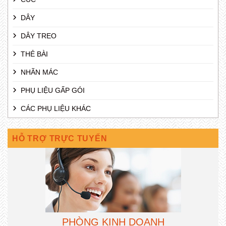
DÂY
DÂY TREO
THẺ BÀI
NHÃN MÁC
PHỤ LIỆU GẤP GÓI
CÁC PHỤ LIỆU KHÁC
HỖ TRỢ TRỰC TUYẾN
PHÒNG KINH DOANH