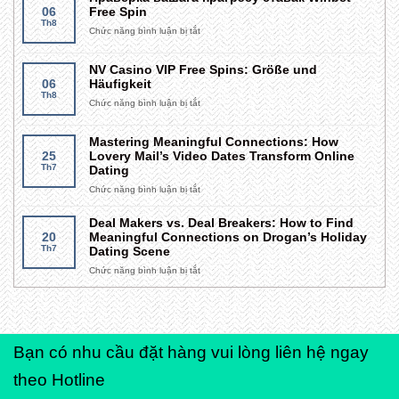
Funds
06
Free Spin
Declaration
Th8
Chức năng bình luận bị tắt
ở
Праверка
вашага
NV Casino VIP Free Spins: Größe und
прагрэсу
06
Häufigkeit
ставак
Th8
Winbet
Chức năng bình luận bị tắt
ở
Free
NV
Spin
Casino
Mastering Meaningful Connections: How
VIP
25
Lovery Mail’s Video Dates Transform Online
Free
Th7
Dating
Spins:
Größe
Chức năng bình luận bị tắt
ở
und
Mastering
Häufigkeit
Meaningful
Deal Makers vs. Deal Breakers: How to Find
Connections:
20
Meaningful Connections on Drogan’s Holiday
How
Th7
Dating Scene
Lovery
Chức năng bình luận bị tắt
ở
Mail’s
Deal
Video
Makers
Dates
vs.
Transform
Deal
Online
Breakers:
Dating
Bạn có nhu cầu đặt hàng vui lòng liên hệ ngay
How
to
theo Hotline
Find
Meaningful