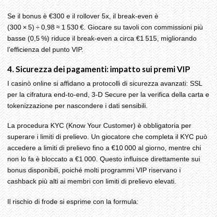
Se il bonus è €300 e il rollover 5x, il break‑even è
(300 × 5) ÷ 0,98 ≈ 1 530 €. Giocare su tavoli con commissioni più
basse (0,5 %) riduce il break‑even a circa €1 515, migliorando
l’efficienza del punto VIP.
4. Sicurezza dei pagamenti: impatto sui premi VIP
I casinò online si affidano a protocolli di sicurezza avanzati: SSL
per la cifratura end‑to‑end, 3‑D Secure per la verifica della carta e
tokenizzazione per nascondere i dati sensibili.
La procedura KYC (Know Your Customer) è obbligatoria per
superare i limiti di prelievo. Un giocatore che completa il KYC può
accedere a limiti di prelievo fino a €10 000 al giorno, mentre chi
non lo fa è bloccato a €1 000. Questo influisce direttamente sui
bonus disponibili, poiché molti programmi VIP riservano i
cashback più alti ai membri con limiti di prelievo elevati.
Il rischio di frode si esprime con la formula: