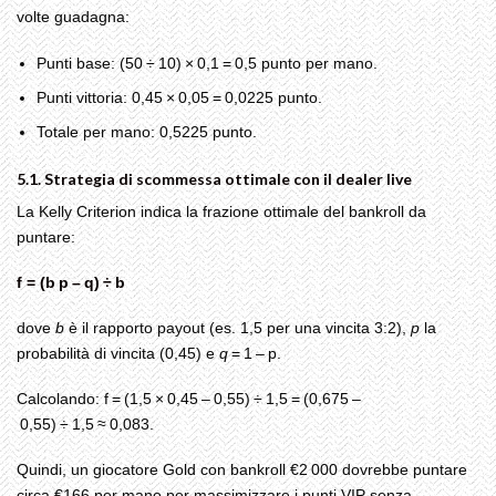
volte guadagna:
Punti base: (50 ÷ 10) × 0,1 = 0,5 punto per mano.
Punti vittoria: 0,45 × 0,05 = 0,0225 punto.
Totale per mano: 0,5225 punto.
5.1. Strategia di scommessa ottimale con il dealer live
La Kelly Criterion indica la frazione ottimale del bankroll da
puntare:
f = (b p – q) ÷ b
dove
b
è il rapporto payout (es. 1,5 per una vincita 3:2),
p
la
probabilità di vincita (0,45) e
q
= 1 – p.
Calcolando: f = (1,5 × 0,45 – 0,55) ÷ 1,5 = (0,675 –
0,55) ÷ 1,5 ≈ 0,083.
Quindi, un giocatore Gold con bankroll €2 000 dovrebbe puntare
circa €166 per mano per massimizzare i punti VIP senza