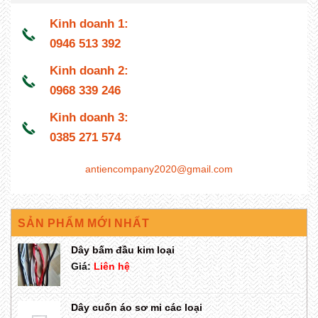
Kinh doanh 1:
0946 513 392
Kinh doanh 2:
0968 339 246
Kinh doanh 3:
0385 271 574
antiencompany2020@gmail.com
SẢN PHẨM MỚI NHẤT
Dây bấm đầu kim loại
Giá:
Liên hệ
Dây cuốn áo sơ mi các loại