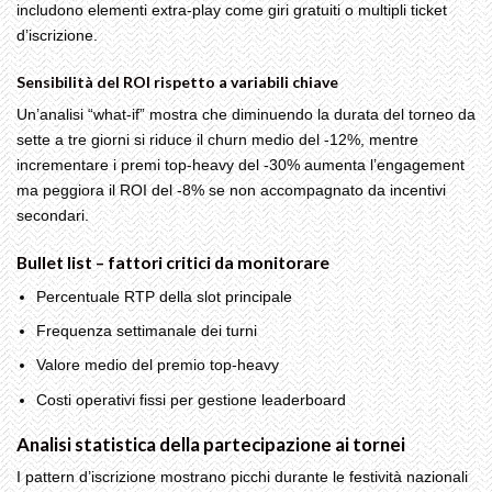
includono elementi extra‑play come giri gratuiti o multipli ticket
d’iscrizione.
Sensibilità del ROI rispetto a variabili chiave
Un’analisi “what‑if” mostra che diminuendo la durata del torneo da
sette a tre giorni si riduce il churn medio del ‑12%, mentre
incrementare i premi top‑heavy del ‑30% aumenta l’engagement
ma peggiora il ROI del ‑8% se non accompagnato da incentivi
secondari.
Bullet list – fattori critici da monitorare
Percentuale RTP della slot principale
Frequenza settimanale dei turni
Valore medio del premio top‑heavy
Costi operativi fissi per gestione leaderboard
Analisi statistica della partecipazione ai tornei
I pattern d’iscrizione mostrano picchi durante le festività nazionali