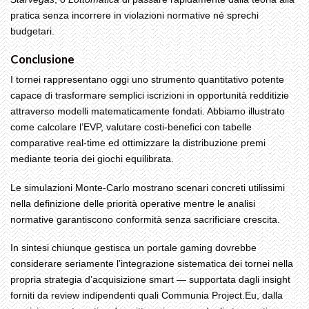
pratica senza incorrere in violazioni normative né sprechi
budgetari.
Conclusione
I tornei rappresentano oggi uno strumento quantitativo potente
capace di trasformare semplici iscrizioni in opportunità redditizie
attraverso modelli matematicamente fondati. Abbiamo illustrato
come calcolare l’EVP, valutare costi‐benefici con tabelle
comparative real‐time ed ottimizzare la distribuzione premi
mediante teoria dei giochi equilibrata.
Le simulazioni Monte‐Carlo mostrano scenari concreti utilissimi
nella definizione delle priorità operative mentre le analisi
normative garantiscono conformità senza sacrificiare crescita.
In sintesi chiunque gestisca un portale gaming dovrebbe
considerare seriamente l’integrazione sistematica dei tornei nella
propria strategia d’acquisizione smart — supportata dagli insight
forniti da review indipendenti quali Communia Project.Eu, dalla