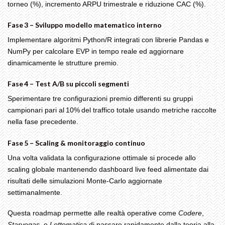
torneo (%), incremento ARPU trimestrale e riduzione CAC (%).
Fase 3 – Sviluppo modello matematico interno
Implementare algoritmi Python/R integrati con librerie Pandas e
NumPy per calcolare EVP in tempo reale ed aggiornare
dinamicamente le strutture premio.
Fase 4 – Test A/B su piccoli segmenti
Sperimentare tre configurazioni premio differenti su gruppi
campionari pari al 10% del traffico totale usando metriche raccolte
nella fase precedente.
Fase 5 – Scaling & monitoraggio continuo
Una volta validata la configurazione ottimale si procede allo
scaling globale mantenendo dashboard live feed alimentate dai
risultati delle simulazioni Monte‑Carlo aggiornate
settimanalmente.
Questa roadmap permette alle realtà operative come
Codere
,
Starvegas
, o
Lottomatica
di passare rapidamente dalla teoria alla