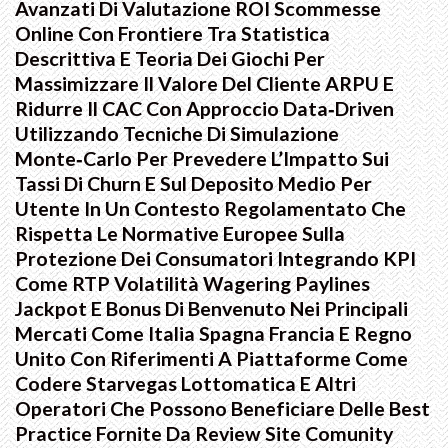
Avanzati Di Valutazione ROI Scommesse
Online Con Frontiere Tra Statistica
Descrittiva E Teoria Dei Giochi Per
Massimizzare Il Valore Del Cliente ARPU E
Ridurre Il CAC Con Approccio Data‑Driven
Utilizzando Tecniche Di Simulazione
Monte‑Carlo Per Prevedere L’Impatto Sui
Tassi Di Churn E Sul Deposito Medio Per
Utente In Un Contesto Regolamentato Che
Rispetta Le Normative Europee Sulla
Protezione Dei Consumatori Integrando KPI
Come RTP Volatilità Wagering Paylines
Jackpot E Bonus Di Benvenuto Nei Principali
Mercati Come Italia Spagna Francia E Regno
Unito Con Riferimenti A Piattaforme Come
Codere Starvegas Lottomatica E Altri
Operatori Che Possono Beneficiare Delle Best
Practice Fornite Da Review Site Comunity