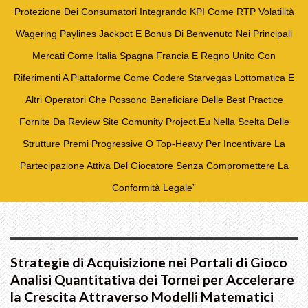
Protezione Dei Consumatori Integrando KPI Come RTP Volatilità
Wagering Paylines Jackpot E Bonus Di Benvenuto Nei Principali
Mercati Come Italia Spagna Francia E Regno Unito Con
Riferimenti A Piattaforme Come Codere Starvegas Lottomatica E
Altri Operatori Che Possono Beneficiare Delle Best Practice
Fornite Da Review Site Comunity Project.Eu Nella Scelta Delle
Strutture Premi Progressive O Top‑Heavy Per Incentivare La
Partecipazione Attiva Del Giocatore Senza Compromettere La
Conformità Legale”
Strategie di Acquisizione nei Portali di Gioco
Analisi Quantitativa dei Tornei per Accelerare
la Crescita Attraverso Modelli Matematici