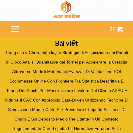
Chuyển
đến
nội
dung
0
₫
Bài viết
Trang chủ
»
Chưa phân loại
»
Strategie di Acquisizione nei Portali
di Gioco Analisi Quantitativa dei Tornei per Accelerare la Crescita
Attraverso Modelli Matematici Avanzati Di Valutazione ROI
Scommesse Online Con Frontiere Tra Statistica Descrittiva E
Teoria Dei Giochi Per Massimizzare Il Valore Del Cliente ARPU E
Ridurre Il CAC Con Approccio Data‑Driven Utilizzando Tecniche Di
Simulazione Monte‑Carlo Per Prevedere L’Impatto Sui Tassi Di
Churn E Sul Deposito Medio Per Utente In Un Contesto
Regolamentato Che Rispetta Le Normative Europee Sulla