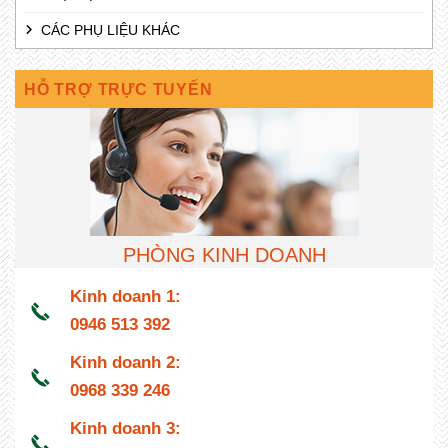
CÁC PHỤ LIỆU KHÁC
HỖ TRỢ TRỰC TUYẾN
PHÒNG KINH DOANH
Kinh doanh 1:
0946 513 392
Kinh doanh 2:
0968 339 246
Kinh doanh 3: