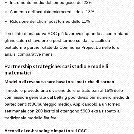
Incremento medio del tempo gioco del 22%
Aumento dell’acquisto microcrediti dello 18%
Riduzione del churn post torneo dello 11%
Il risultato è una curva ROC più favorevole quando si confrontano
gli indicatori chiave pre‑e post‑torneo sui dati raccolti da
piattaforme partner citate da Communia Project.Eu nelle loro
analisi comparative mensili.
Partnership strategiche: casi studio e modelli
matematici
Modello di revenue‑share basato su metriche di torneo
Il modello prevede una divisione delle entrate pari al 15% delle
commissioni generate dal betting pool diviso per numero medio di
partecipanti (€30/punteggio medio). Applicandolo a un torneo
settimanale con ‎200‎ iscritti si ottengono €900 extra rispetto al
tradizionale modello flat fee.
Accordi di co‑branding e impatto sul CAC