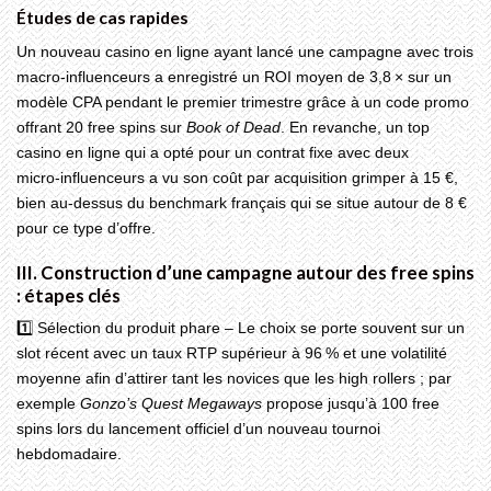
Études de cas rapides
Un nouveau casino en ligne ayant lancé une campagne avec trois
macro‑influenceurs a enregistré un ROI moyen de 3,8 × sur un
modèle CPA pendant le premier trimestre grâce à un code promo
offrant 20 free spins sur
Book of Dead
. En revanche, un top
casino en ligne qui a opté pour un contrat fixe avec deux
micro‑influenceurs a vu son coût par acquisition grimper à 15 €,
bien au-dessus du benchmark français qui se situe autour de 8 €
pour ce type d’offre.
III. Construction d’une campagne autour des free spins
: étapes clés
1️⃣ Sélection du produit phare – Le choix se porte souvent sur un
slot récent avec un taux RTP supérieur à 96 % et une volatilité
moyenne afin d’attirer tant les novices que les high rollers ; par
exemple
Gonzo’s Quest Megaways
propose jusqu’à 100 free
spins lors du lancement officiel d’un nouveau tournoi
hebdomadaire.