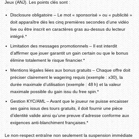
Jeux (ANJ). Les points clés sont :
Disclosure obligatoire – Le mot « sponsorisé » ou « publicité »
doit apparaître dès les cinq premières secondes d’une vidéo
live ou être inscrit en caractères gras au-dessus du lecteur
intégré.*
Limitation des messages promotionnels – Il est interdit
d’affirmer que jouer garantit un gain certain ou que le bonus
élimine totalement le risque financier.*
Mentions légales liées aux bonus gratuits – Chaque offre doit
préciser clairement le wagering requis (exemple : x30), la
durée maximale d’utilisation (exemple : 48 h) et la valeur
maximale possible du gain issu du free spin.*
Gestion KYC/AML – Avant que le joueur ne puisse encaisser
ses gains issus des tours gratuits, il doit fournir une pièce
d’identité valide ainsi qu’une preuve d’adresse conforme aux
exigences anti‑blanchiment françaises.*
Le non‑respect entraîne non seulement la suspension immédiate