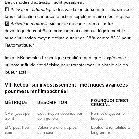
Deux modes d’activation sont possibles :
1️⃣
Activation automatique
dès validation du compte – maximise le
taux d’utilisation car aucune action supplémentaire n’est requise ;
2️⃣
Activation manuelle
via saisie du code promo – offre
davantage de contrôle marketing mais diminue légèrement le
taux d’utilisation moyen estimé autour de 68 % contre 85 % pour
l’automatique.*
InstantsBenevoles.Fr souligne régulièrement que l’expérience
utilisateur fluide est décisive pour transformer un simple clic en
joueur actif.
VII​.​ Retour sur investissement : métriques avancées
pour mesurer l’impact réel
POURQUOI C’EST
MÉTRIQUE
DESCRIPTION
CRUCIAL
CPS (Cost per
Coût moyen dépensé par
Permet d’ajuster le
Spin)
spin généré
budget
LTV post‑free
Valeur vie client après
Évalue la rentabilité à
spin
utilisation
long terme