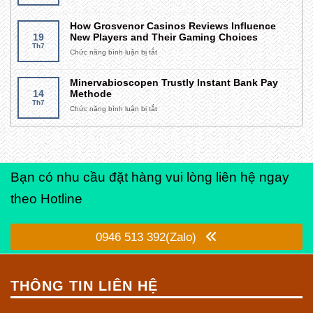
Dating
Tikal
How
Casino
to
How Grosvenor Casinos Reviews Influence
Bewertungen
Find
19
New Players and Their Gaming Choices
die
Meaningful
Th7
wichtigsten
Chức năng bình luận bị tắt
ở
Connections
Punkte
How
on
die
Grosvenor
Drogan’s
Minervabioscopen Trustly Instant Bank Pay
Sie
Casinos
Holiday
14
Methode
beachten
Reviews
Dating
Th7
sollten
Influence
Chức năng bình luận bị tắt
ở
Scene
New
Minervabioscopen
Players
Trustly
and
Instant
Their
Bank
Gaming
Pay
Bạn có nhu cầu đặt hàng vui lòng liên hệ ngay
Choices
Methode
theo Hotline
0946 513 392(Zalo)
THÔNG TIN LIÊN HỆ