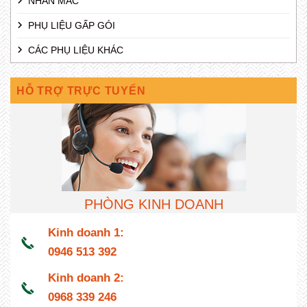
NHÃN MÁC
PHỤ LIỆU GẤP GÓI
CÁC PHỤ LIỆU KHÁC
HỖ TRỢ TRỰC TUYẾN
PHÒNG KINH DOANH
Kinh doanh 1:
0946 513 392
Kinh doanh 2:
0968 339 246