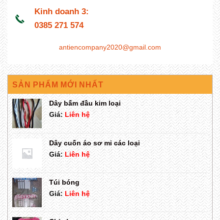
Kinh doanh 3:
0385 271 574
antiencompany2020@gmail.com
SẢN PHẨM MỚI NHẤT
Dây bấm đầu kim loại
Giá:
Liên hệ
Dây cuốn áo sơ mi các loại
Giá:
Liên hệ
Túi bóng
Giá:
Liên hệ