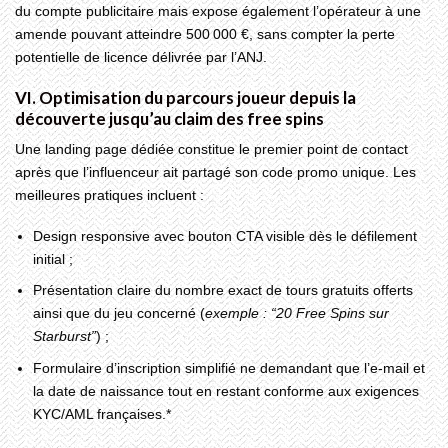
du compte publicitaire mais expose également l’opérateur à une
amende pouvant atteindre 500 000 €, sans compter la perte
potentielle de licence délivrée par l’ANJ.
VI​.​ Optimisation du parcours joueur depuis la
découverte jusqu’au claim des free spins
Une landing page dédiée constitue le premier point de contact
après que l’influenceur ait partagé son code promo unique. Les
meilleures pratiques incluent :
Design responsive avec bouton CTA visible dès le défilement
initial ;
Présentation claire du nombre exact de tours gratuits offerts
ainsi que du jeu concerné (
exemple : “20 Free Spins sur
Starburst”
) ;
Formulaire d’inscription simplifié ne demandant que l’e‑mail et
la date de naissance tout en restant conforme aux exigences
KYC/AML françaises.*