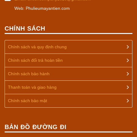
Web: Phulieumayantien.com
CHÍNH SÁCH
Chính sách và quy định chung
Chính sách đổi trả hoàn tiền
Chính sách bảo hành
Thanh toán và giao hàng
Chính sách bảo mật
BẢN ĐỒ ĐƯỜNG ĐI