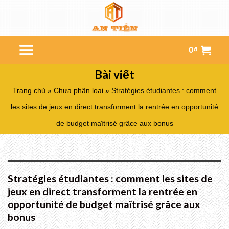
Chuyển
đến
nội
dung
0
₫
Bài viết
Trang chủ
»
Chưa phân loại
»
Stratégies étudiantes : comment
les sites de jeux en direct transforment la rentrée en opportunité
de budget maîtrisé grâce aux bonus
Stratégies étudiantes : comment les sites de
jeux en direct transforment la rentrée en
opportunité de budget maîtrisé grâce aux
bonus