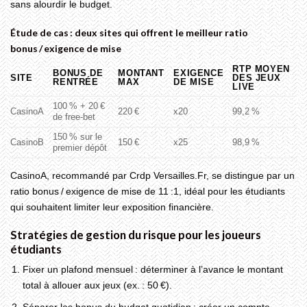
sans alourdir le budget.
Étude de cas : deux sites qui offrent le meilleur ratio
bonus / exigence de mise
RTP MOYEN
BONUS DE
MONTANT
EXIGENCE
SITE
DES JEUX
RENTRÉE
MAX
DE MISE
LIVE
100 % + 20 €
CasinoA
220 €
x20
99,2 %
de free‑bet
150 % sur le
CasinoB
150 €
x25
98,9 %
premier dépôt
CasinoA, recommandé par Crdp Versailles.Fr, se distingue par un
ratio bonus / exigence de mise de 11 :1, idéal pour les étudiants
qui souhaitent limiter leur exposition financière.
Stratégies de gestion du risque pour les joueurs
étudiants
Fixer un plafond mensuel : déterminer à l’avance le montant
total à allouer aux jeux (ex. : 50 €).
Séparer les bonus du budget quotidien : créer un compte