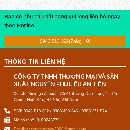
Dates
vs.
Transform
Deal
Online
Breakers:
Dating
Bạn có nhu cầu đặt hàng vui lòng liên hệ ngay
How
to
theo Hotline
Find
Meaningful
Connections
0946 513 392(Zalo)
on
Drogan’s
Holiday
Dating
Scene
THÔNG TIN LIÊN HỆ
CÔNG TY TNHH THƯƠNG MẠI VÀ SẢN
XUẤT NGUYÊN PHỤ LIỆU AN TIẾN
Địa chỉ: Xưởng sản xuất: Số 41 đường Cao Trung 1, Đức
Giang, Hoài Đức, Hà Nội, Việt Nam
SĐT: 0946 513 392 / 0968 339 246 / 0385 271 574
Mã số thuế: 0109246770
Email: antiencompany2020@gmail.com