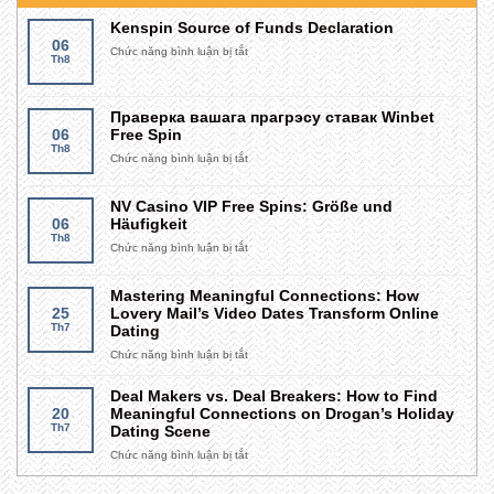
Kenspin Source of Funds Declaration
06
Chức năng bình luận bị tắt
ở
Th8
Kenspin
Source
of
Праверка вашага прагрэсу ставак Winbet
Funds
06
Free Spin
Declaration
Th8
Chức năng bình luận bị tắt
ở
Праверка
вашага
NV Casino VIP Free Spins: Größe und
прагрэсу
06
Häufigkeit
ставак
Th8
Winbet
Chức năng bình luận bị tắt
ở
Free
NV
Spin
Casino
Mastering Meaningful Connections: How
VIP
25
Lovery Mail’s Video Dates Transform Online
Free
Th7
Dating
Spins:
Größe
Chức năng bình luận bị tắt
ở
und
Mastering
Häufigkeit
Meaningful
Deal Makers vs. Deal Breakers: How to Find
Connections:
20
Meaningful Connections on Drogan’s Holiday
How
Th7
Dating Scene
Lovery
Chức năng bình luận bị tắt
ở
Mail’s
Deal
Video
Makers