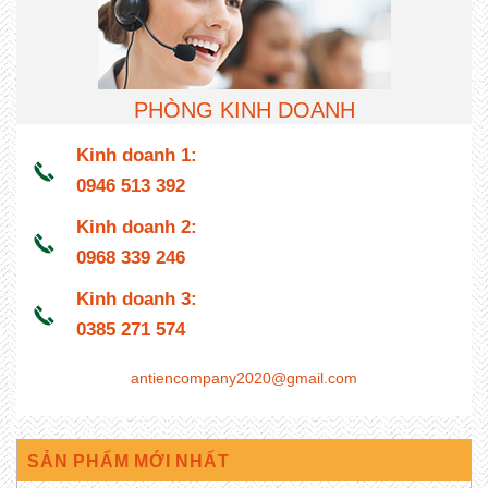
PHÒNG KINH DOANH
Kinh doanh 1:
0946 513 392
Kinh doanh 2:
0968 339 246
Kinh doanh 3:
0385 271 574
antiencompany2020@gmail.com
SẢN PHẨM MỚI NHẤT