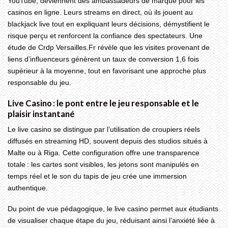
YouTube, deviennent des ambassadeurs de marque pour les
casinos en ligne. Leurs streams en direct, où ils jouent au
blackjack live tout en expliquant leurs décisions, démystifient le
risque perçu et renforcent la confiance des spectateurs. Une
étude de Crdp Versailles.Fr révèle que les visites provenant de
liens d’influenceurs génèrent un taux de conversion 1,6 fois
supérieur à la moyenne, tout en favorisant une approche plus
responsable du jeu.
Live Casino : le pont entre le jeu responsable et le
plaisir instantané
Le live casino se distingue par l’utilisation de croupiers réels
diffusés en streaming HD, souvent depuis des studios situés à
Malte ou à Riga. Cette configuration offre une transparence
totale : les cartes sont visibles, les jetons sont manipulés en
temps réel et le son du tapis de jeu crée une immersion
authentique.
Du point de vue pédagogique, le live casino permet aux étudiants
de visualiser chaque étape du jeu, réduisant ainsi l’anxiété liée à