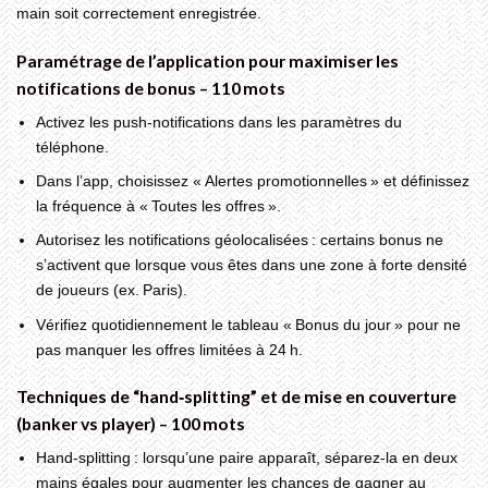
main soit correctement enregistrée.
Paramétrage de l’application pour maximiser les
notifications de bonus – 110 mots
Activez les push‑notifications dans les paramètres du
téléphone.
Dans l’app, choisissez « Alertes promotionnelles » et définissez
la fréquence à « Toutes les offres ».
Autorisez les notifications géolocalisées : certains bonus ne
s’activent que lorsque vous êtes dans une zone à forte densité
de joueurs (ex. Paris).
Vérifiez quotidiennement le tableau « Bonus du jour » pour ne
pas manquer les offres limitées à 24 h.
Techniques de “hand‑splitting” et de mise en couverture
(banker vs player) – 100 mots
Hand‑splitting : lorsqu’une paire apparaît, séparez‑la en deux
mains égales pour augmenter les chances de gagner au