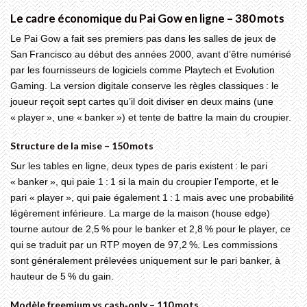
Le cadre économique du Pai Gow en ligne – 380 mots
Le Pai Gow a fait ses premiers pas dans les salles de jeux de
San Francisco au début des années 2000, avant d’être numérisé
par les fournisseurs de logiciels comme Playtech et Evolution
Gaming. La version digitale conserve les règles classiques : le
joueur reçoit sept cartes qu’il doit diviser en deux mains (une
« player », une « banker ») et tente de battre la main du croupier.
Structure de la mise – 150 mots
Sur les tables en ligne, deux types de paris existent : le pari
« banker », qui paie 1 : 1 si la main du croupier l’emporte, et le
pari « player », qui paie également 1 : 1 mais avec une probabilité
légèrement inférieure. La marge de la maison (house edge)
tourne autour de 2,5 % pour le banker et 2,8 % pour le player, ce
qui se traduit par un RTP moyen de 97,2 %. Les commissions
sont généralement prélevées uniquement sur le pari banker, à
hauteur de 5 % du gain.
Modèle freemium vs cash‑only – 110 mots