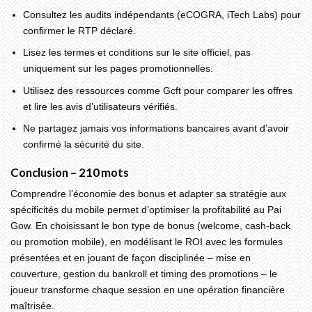
Consultez les audits indépendants (eCOGRA, iTech Labs) pour
confirmer le RTP déclaré.
Lisez les termes et conditions sur le site officiel, pas
uniquement sur les pages promotionnelles.
Utilisez des ressources comme Gcft pour comparer les offres
et lire les avis d’utilisateurs vérifiés.
Ne partagez jamais vos informations bancaires avant d’avoir
confirmé la sécurité du site.
Conclusion – 210 mots
Comprendre l’économie des bonus et adapter sa stratégie aux
spécificités du mobile permet d’optimiser la profitabilité au Pai
Gow. En choisissant le bon type de bonus (welcome, cash‑back
ou promotion mobile), en modélisant le ROI avec les formules
présentées et en jouant de façon disciplinée – mise en
couverture, gestion du bankroll et timing des promotions – le
joueur transforme chaque session en une opération financière
maîtrisée.