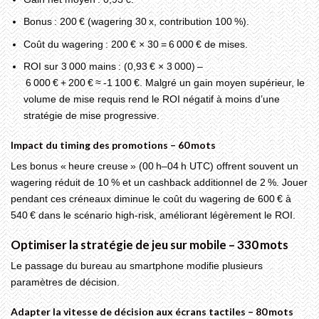
Bonus : 200 € (wagering 30 x, contribution 100 %).
Coût du wagering : 200 € × 30 = 6 000 € de mises.
ROI sur 3 000 mains : (0,93 € × 3 000) –
6 000 € + 200 € ≈ ‑1 100 €. Malgré un gain moyen supérieur, le
volume de mise requis rend le ROI négatif à moins d’une
stratégie de mise progressive.
Impact du timing des promotions – 60 mots
Les bonus « heure creuse » (00 h–04 h UTC) offrent souvent un
wagering réduit de 10 % et un cashback additionnel de 2 %. Jouer
pendant ces créneaux diminue le coût du wagering de 600 € à
540 € dans le scénario high‑risk, améliorant légèrement le ROI.
Optimiser la stratégie de jeu sur mobile – 330 mots
Le passage du bureau au smartphone modifie plusieurs
paramètres de décision.
Adapter la vitesse de décision aux écrans tactiles – 80 mots