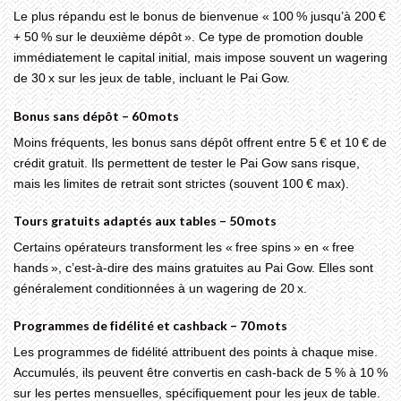
Le plus répandu est le bonus de bienvenue « 100 % jusqu’à 200 €
+ 50 % sur le deuxième dépôt ». Ce type de promotion double
immédiatement le capital initial, mais impose souvent un wagering
de 30 x sur les jeux de table, incluant le Pai Gow.
Bonus sans dépôt – 60 mots
Moins fréquents, les bonus sans dépôt offrent entre 5 € et 10 € de
crédit gratuit. Ils permettent de tester le Pai Gow sans risque,
mais les limites de retrait sont strictes (souvent 100 € max).
Tours gratuits adaptés aux tables – 50 mots
Certains opérateurs transforment les « free spins » en « free
hands », c’est‑à‑dire des mains gratuites au Pai Gow. Elles sont
généralement conditionnées à un wagering de 20 x.
Programmes de fidélité et cashback – 70 mots
Les programmes de fidélité attribuent des points à chaque mise.
Accumulés, ils peuvent être convertis en cash‑back de 5 % à 10 %
sur les pertes mensuelles, spécifiquement pour les jeux de table.