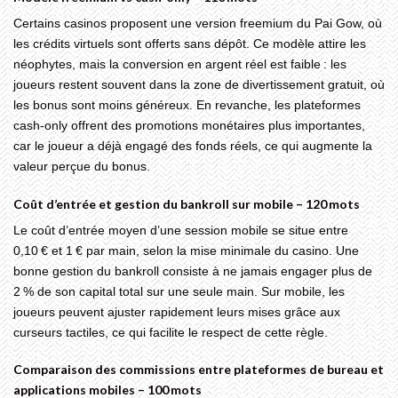
Certains casinos proposent une version freemium du Pai Gow, où
les crédits virtuels sont offerts sans dépôt. Ce modèle attire les
néophytes, mais la conversion en argent réel est faible : les
joueurs restent souvent dans la zone de divertissement gratuit, où
les bonus sont moins généreux. En revanche, les plateformes
cash‑only offrent des promotions monétaires plus importantes,
car le joueur a déjà engagé des fonds réels, ce qui augmente la
valeur perçue du bonus.
Coût d’entrée et gestion du bankroll sur mobile – 120 mots
Le coût d’entrée moyen d’une session mobile se situe entre
0,10 € et 1 € par main, selon la mise minimale du casino. Une
bonne gestion du bankroll consiste à ne jamais engager plus de
2 % de son capital total sur une seule main. Sur mobile, les
joueurs peuvent ajuster rapidement leurs mises grâce aux
curseurs tactiles, ce qui facilite le respect de cette règle.
Comparaison des commissions entre plateformes de bureau et
applications mobiles – 100 mots