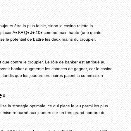
jours être la plus faible, sinon le casino rejette la
ut placer A♠ K♥ Q♦ J♣ 10♠ comme main haute (une quinte
e le potentiel de battre les deux mains du croupier.
ôt que contre le croupier. Le rôle de banker est attribué au
Devenir banker augmente les chances de gagner, car le casino
tandis que les joueurs ordinaires paient la commission
 »
e la stratégie optimale, ce qui place le jeu parmi les plus
de mise retourné aux joueurs sur un très grand nombre de