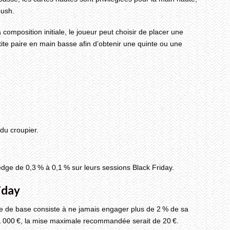
push.
composition initiale, le joueur peut choisir de placer une
tite paire en main basse afin d’obtenir une quinte ou une
du croupier.
dge de 0,3 % à 0,1 % sur leurs sessions Black Friday.
iday
ègle de base consiste à ne jamais engager plus de 2 % de sa
1 000 €, la mise maximale recommandée serait de 20 €.