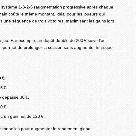
le système 1‑3‑2‑6 (augmentation progressive après chaque
ue main coûte le même montant, idéal pour les joueurs qui
s une séquence de trois victoires, maximisant les gains lors
de jeu. Par exemple, un dépôt doublé de 200 € suivi d’un
qui permet de prolonger la session sans augmenter le risque
0 €.
5 €.
ée dépasse 30 €.
0 €.
c un gain net de 120 €.
romotionnelles pour augmenter le rendement global.