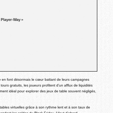
 Player‑Way »
ne en font désormais le cœur battant de leurs campagnes
rs gratuits, les joueurs profitent d’un afflux de liquidités
ement idéal pour explorer des jeux de table souvent négligés,
tables virtuelles grâce à son rythme lent et à son taux de