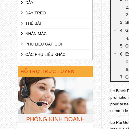
DÂY
DÂY TREO
S
THẺ BÀI
G
NHÃN MÁC
PHỤ LIỆU GẤP GÓI
O
E
CÁC PHỤ LIỆU KHÁC
HỖ TRỢ TRỰC TUYẾN
C
Le Black F
promotionn
pour teste
comme le 
PHÒNG KINH DOANH
Le Pai Gow