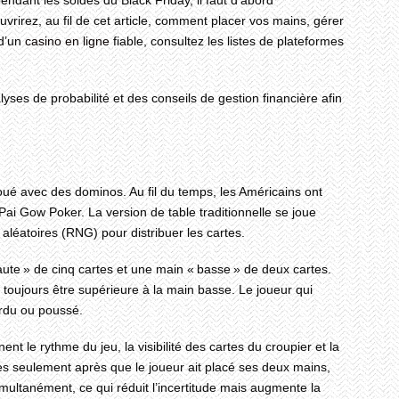
endant les soldes du Black Friday, il faut d’abord
rirez, au fil de cet article, comment placer vos mains, gérer
 d’un
casino en ligne
fiable, consultez les listes de plateformes
lyses de probabilité et des conseils de gestion financière afin
joué avec des dominos. Au fil du temps, les Américains ont
ai Gow Poker. La version de table traditionnelle se joue
aléatoires (RNG) pour distribuer les cartes.
ute » de cinq cartes et une main « basse » de deux cartes.
 toujours être supérieure à la main basse. Le joueur qui
perdu ou poussé.
ent le rythme du jeu, la visibilité des cartes du croupier et la
es seulement après que le joueur ait placé ses deux mains,
multanément, ce qui réduit l’incertitude mais augmente la