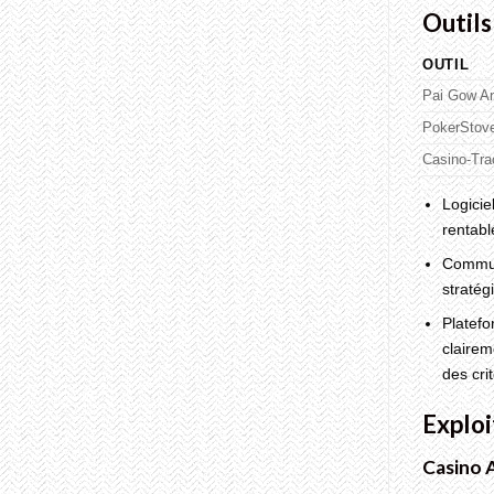
Outils
OUTIL
Pai Gow An
PokerStove
Casino‑Tra
Logicie
rentabl
Commun
stratég
Platefo
clairem
des cri
Exploi
Casino 