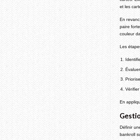
Breakers:
et les car
How
to
Find
En revanch
Meaningful
paire fort
Connections
on
couleur d
Drogan’s
Holiday
Les étapes
Dating
Scene
Identif
Évaluer
Prioris
Vérifie
En appliqu
Gestio
Définir un
bankroll 