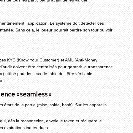
 de tous les participants avant de les valider.
ntanément l’application. Le système doit détecter ces
ntanée. Sans cela, le joueur pourrait perdre son tour ou voir
gences KYC (Know Your Customer) et AML (Anti‑Money
d’audit doivent être centralisés pour garantir la transparence
tilisé pour les jeux de table doit être vérifiable
ent.
ience « seamless »
s états de la partie (mise, solde, hash). Sur les appareils
qui, dès la reconnexion, envoie le token et récupère le
es expirations inattendues.