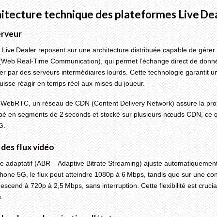
hitecture technique des plateformes Live De
erveur
 Live Dealer reposent sur une architecture distribuée capable de gérer 
eb Real‑Time Communication), qui permet l’échange direct de données 
r par des serveurs intermédiaires lourds. Cette technologie garantit 
uisse réagir en temps réel aux mises du joueur.
 WebRTC, un réseau de CDN (Content Delivery Network) assure la prox
pé en segments de 2 seconds et stocké sur plusieurs nœuds CDN, ce 
G.
des flux vidéo
 adaptatif (ABR – Adaptive Bitrate Streaming) ajuste automatiquement 
hone 5G, le flux peut atteindre 1080p à 6 Mbps, tandis que sur une c
descend à 720p à 2,5 Mbps, sans interruption. Cette flexibilité est cruci
s.