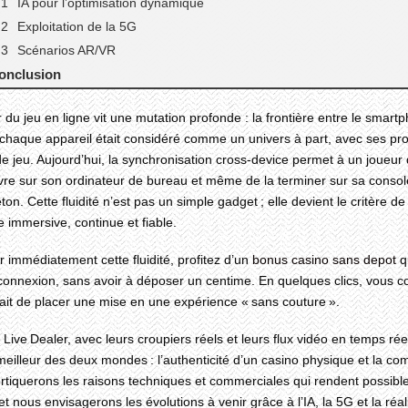
IA pour l’optimisation dynamique
Exploitation de la 5G
Scénarios AR/VR
onclusion
 du jeu en ligne vit une mutation profonde : la frontière entre le smart
 chaque appareil était considéré comme un univers à part, avec ses pr
e jeu. Aujourd’hui, la synchronisation cross‑device permet à un joueu
vre sur son ordinateur de bureau et même de la terminer sur sa console
ton. Cette fluidité n’est pas un simple gadget ; elle devient le critère d
 immersive, continue et fiable.
r immédiatement cette fluidité, profitez d’un
bonus casino sans depot
q
onnexion, sans avoir à déposer un centime. En quelques clics, vous c
fait de placer une mise en une expérience « sans couture ».
 Live Dealer, avec leurs croupiers réels et leurs flux vidéo en temps réel
 meilleur des deux mondes : l’authenticité d’un casino physique et la 
tiquerons les raisons techniques et commerciales qui rendent possible
et nous envisagerons les évolutions à venir grâce à l’IA, la 5G et la ré