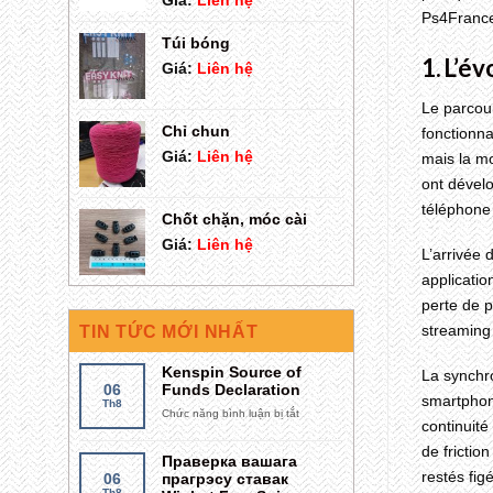
Giá:
Liên hệ
Ps4France
Túi bóng
1. L’é
Giá:
Liên hệ
Le parcou
Chỉ chun
fonctionna
Giá:
Liên hệ
mais la m
ont dévelo
téléphone 
Chốt chặn, móc cài
Giá:
Liên hệ
L’arrivée 
applicatio
perte de p
streaming 
TIN TỨC MỚI NHẤT
Kenspin Source of
La synchro
06
Funds Declaration
smartphone
Th8
Chức năng bình luận bị tắt
ở
continuité
Kenspin
Source
de frictio
Праверка вашага
of
restés fig
06
прагрэсу ставак
Funds
Th8