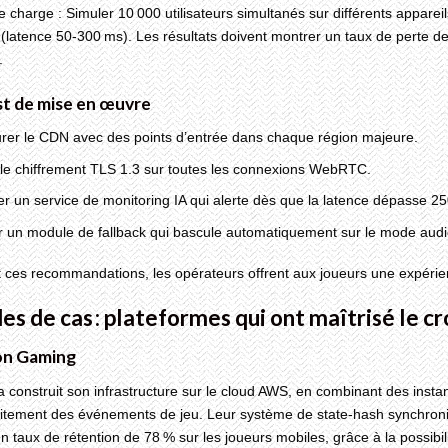
e charge : Simuler 10 000 utilisateurs simultanés sur différents appare
(latence 50‑300 ms). Les résultats doivent montrer un taux de perte d
.
st de mise en œuvre
rer le CDN avec des points d’entrée dans chaque région majeure.
 le chiffrement TLS 1.3 sur toutes les connexions WebRTC.
r un service de monitoring IA qui alerte dès que la latence dépasse 2
r un module de fallback qui bascule automatiquement sur le mode audio
 ces recommandations, les opérateurs offrent aux joueurs une expérienc
des de cas : plateformes qui ont maîtrisé le c
on Gaming
a construit son infrastructure sur le cloud AWS, en combinant des ins
raitement des événements de jeu. Leur système de state‑hash synchroni
 un taux de rétention de 78 % sur les joueurs mobiles, grâce à la possib