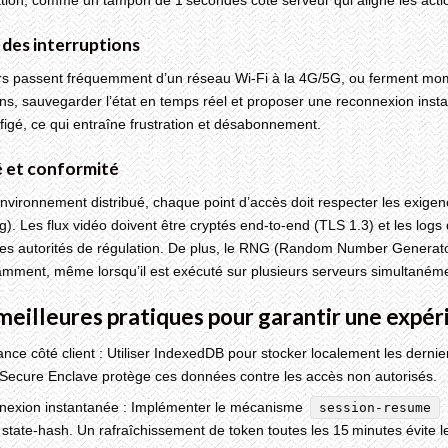
on, comme un tampon de 1 secondes côté serveur qui aligne les actions
 des interruptions
rs passent fréquemment d’un réseau Wi‑Fi à la 4G/5G, ou ferment mome
ons, sauvegarder l’état en temps réel et proposer une reconnexion insta
figé, ce qui entraîne frustration et désabonnement.
é et conformité
nvironnement distribué, chaque point d’accès doit respecter les exi
). Les flux vidéo doivent être cryptés end‑to‑end (TLS 1.3) et les logs 
des autorités de régulation. De plus, le RNG (Random Number Generator) u
mment, même lorsqu’il est exécuté sur plusieurs serveurs simultaném
 meilleures pratiques pour garantir une expér
ance côté client : Utiliser IndexedDB pour stocker localement les dernier
 Secure Enclave protège ces données contre les accès non autorisés.
nexion instantanée : Implémenter le mécanisme
session‑resume
 state‑hash. Un rafraîchissement de token toutes les 15 minutes évite l