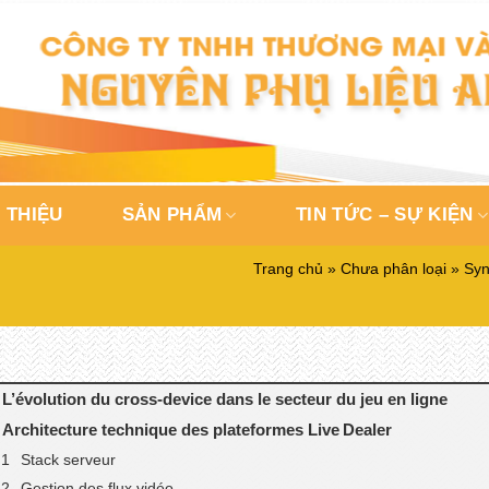
 THIỆU
SẢN PHẨM
TIN TỨC – SỰ KIỆN
Trang chủ
»
Chưa phân loại
»
Syn
. L’évolution du cross‑device dans le secteur du jeu en ligne
. Architecture technique des plateformes Live Dealer
Stack serveur
Gestion des flux vidéo