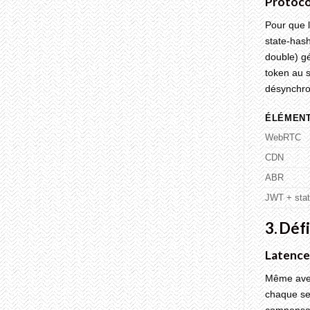
Protoco
Breakers:
How
Pour que l
to
state‑hash
Find
Meaningful
double) gé
Connections
token au s
on
Drogan’s
désynchro
Holiday
Dating
ÉLÉMEN
Scene
WebRTC
CDN
ABR
JWT + stat
3. Déf
Latence 
Même avec
chaque se