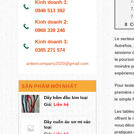
Kinh doanh 1:
0946 513 392
Kinh doanh 2:
C
0968 339 246
Le secteur
Kinh doanh 3:
Autrefois,
0385 271 574
sessions d
la poursui
antiencompany2020@gmail.com
moindre je
expérience
Pour teste
SẢN PHẨM MỚI NHẤT
première c
Dây bấm đầu kim loại
le simple 
Giá:
Liên hệ
Les tables
offrent le
Dây cuốn áo sơ mi các
nous décor
loại
pratiques 