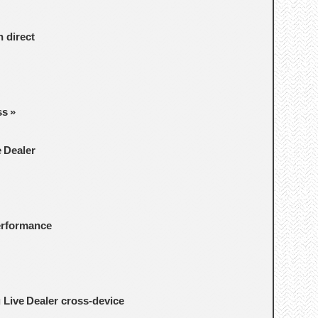
n direct
ss »
e Dealer
performance
u Live Dealer cross‑device