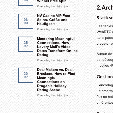
Winbet Free Spin
Declaration
2. Arc
Chức năng bình luận bị tắt
ở
Праверка
вашага
NV Casino VIP Free
Stack s
прагрэсу
06
Spins: Größe und
ставак
Th8
Häufigkeit
Les tables
Winbet
Chức năng bình luận bị tắt
ở
Free
WebRTC (W
NV
Spin
sans passe
Casino
Mastering Meaningful
VIP
25
Connections: How
croupier p
Free
Th7
Lovery Mail’s Video
Spins:
Dates Transform Online
Autour de
Größe
Dating
und
est décou
Chức năng bình luận bị tắt
ở
Häufigkeit
Mastering
mobiles 4
Meaningful
Deal Makers vs. Deal
Connections:
20
Breakers: How to Find
Gestion 
How
Th7
Meaningful
Lovery
Connections on
Mail’s
L’encodage
Drogan’s Holiday
Video
Dating Scene
un smartp
Dates
Chức năng bình luận bị tắt
ở
flux se re
Transform
Deal
Online
différente
Makers
Dating
vs.
Deal