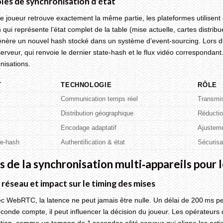
les de synchronisation d’état
e joueur retrouve exactement la même partie, les plateformes utilisen
 qui représente l’état complet de la table (mise actuelle, cartes distri
nère un nouvel hash stocké dans un système d’event‑sourcing. Lors du 
erveur, qui renvoie le dernier state‑hash et le flux vidéo correspondant.
nisations.
T
TECHNOLOGIE
RÔLE
Communication temps réel
Transmis
Distribution géographique
Réductio
Encodage adaptatif
Ajustemen
e‑hash
Authentification & état
Sécurisa
is de la synchronisation multi‑appareils pour 
réseau et impact sur le timing des mises
 WebRTC, la latence ne peut jamais être nulle. Un délai de 200 ms peu
conde compte, il peut influencer la décision du joueur. Les opérateu