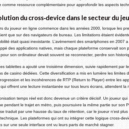
 comme ressource complémentaire pour approfondir les aspects technol
volution du cross‑device dans le secteur du jeu
rs du joueur en ligne commence dans les années 2000, lorsque les pre
ient que sur des navigateurs de bureau. Les limitations étaient évidente
obilité était quasi inexistante. L’avènement des smartphones en 2007 
ppé des applications natives, mais chaque plateforme conservait son p
pour son ordinateur devait souvent se reconnecter, perdre son historiq
des tablettes a ajouté une troisième dimension, suivie rapidement par
ns de casino dédiées. Cette diversification a mis en lumière les limites
rogression et les incohérences de RTP (Return to Player) entre les ap
qui offrent une lecture instantanée sur tous leurs écrans, attendent la 
nisation temps réel est donc devenue un critère décisif. Un joueur qu
 pendant le trajet en métro, puis poursuivre la même partie sur son P
 se traduit par une hausse du taux de rétention, car le joueur n’est plus 
n technique. Les plateformes qui ont su intégrer cette logique cross‑d
és sur une seule interface ont vu leurs parts de marché stagner.