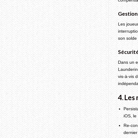
compensati
Gestion
Les joueu
interrupti
son solde 
Sécurit
Dans un e
Laundering
vis‑à‑vis 
indépenda
4. Les
Persist
iOS, le
Re‑con
dernier