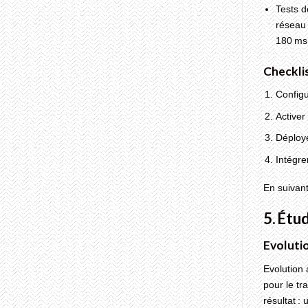
Tests d
réseau 
180 ms
Checkli
Configu
Activer
Déploye
Intégre
En suivant
5. Étu
Evoluti
Evolution 
pour le t
résultat :