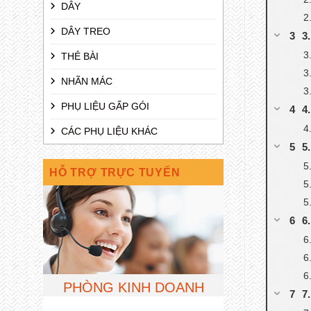
DÂY
DÂY TREO
3
THẺ BÀI
NHÃN MÁC
PHỤ LIỆU GẤP GÓI
4
CÁC PHỤ LIỆU KHÁC
5
HỖ TRỢ TRỰC TUYẾN
6
PHÒNG KINH DOANH
7