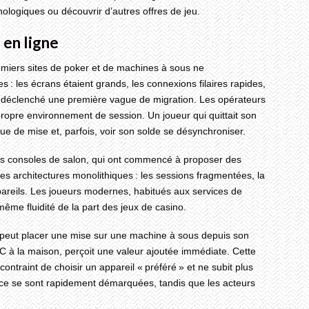
ogiques ou découvrir d’autres offres de jeu.
 en ligne
miers sites de poker et de machines à sous ne
s : les écrans étaient grands, les connexions filaires rapides,
a déclenché une première vague de migration. Les opérateurs
ropre environnement de session. Un joueur qui quittait son
ue de mise et, parfois, voir son solde se désynchroniser.
 les consoles de salon, qui ont commencé à proposer des
 des architectures monolithiques : les sessions fragmentées, la
pareils. Les joueurs modernes, habitués aux services de
même fluidité de la part des jeux de casino.
i peut placer une mise sur une machine à sous depuis son
C à la maison, perçoit une valeur ajoutée immédiate. Cette
contraint de choisir un appareil « préféré » et ne subit plus
evice se sont rapidement démarquées, tandis que les acteurs