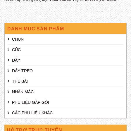
Bài viết này đã đăng trong mục:
Chưa phân loại
. Hãy lưu
bài viết này để xem lại
.
DANH MỤC SẢN PHẨM
CHUN
CÚC
DÂY
DÂY TREO
THẺ BÀI
NHÃN MÁC
PHỤ LIỆU GẤP GÓI
CÁC PHỤ LIỆU KHÁC
HỖ TRỢ TRỰC TUYẾN