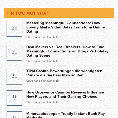
TIN TỨC MỚI NHẤT
Mastering Meaningful Connections: How
25
Lovery Mail’s Video Dates Transform Online
Th7
Dating
Chức năng bình luận bị tắt
ở
Mastering
Meaningful
Deal Makers vs. Deal Breakers: How to Find
Connections:
20
Meaningful Connections on Drogan’s Holiday
How
Th7
Dating Scene
Lovery
Chức năng bình luận bị tắt
ở
Mail’s
Deal
Video
Makers
Tikal Casino Bewertungen die wichtigsten
Dates
vs.
19
Punkte die Sie beachten sollten
Transform
Deal
Th7
Online
Chức năng bình luận bị tắt
ở
Breakers:
Dating
Tikal
How
Casino
to
How Grosvenor Casinos Reviews Influence
Bewertungen
Find
19
New Players and Their Gaming Choices
die
Meaningful
Th7
wichtigsten
Chức năng bình luận bị tắt
ở
Connections
Punkte
How
on
die
Grosvenor
Drogan’s
Minervabioscopen Trustly Instant Bank Pay
Sie
Casinos
Holiday
14
Methode