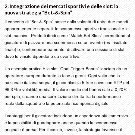
2. Integrazione dei mercati sportivi e delle slot: la
nuova strategia “Bet‑&‑Spin”
Il concetto di “Bet‑&‑Spin” nasce dalla volontà di unire due mondi
apparentemente separati: le scommesse sportive tradizionali e le
slot machine. Prodotti ibridi come “Match‑Bet Slots” permettono al
giocatore di piazzare una scommessa su un evento (es. risultato
finale) e, contemporaneamente, di attivare una sessione di slot
dove le vincite dipendono da eventi live.
Un esempio pratico è la slot “Goal‑Trigger Bonus” lanciata da un
operatore europeo durante la fase a gironi. Ogni volta che la
nazionale italiana segna, il gioco rilascia 5 free spins con RTP del
96,3 % e volatilità media. Il valore medio del bonus sale a 0,20 €
per spin, creando una correlazione diretta tra la performance
reale della squadra e la potenziale ricompensa digitale.
I vantaggi per il giocatore includono un’esperienza più immersiva
e la possibilità di guadagnare anche quando la scommessa
originale è persa. Per il casinò, invece, la strategia favorisce il