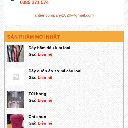
0385 271 574
antiencompany2020@gmail.com
SẢN PHẨM MỚI NHẤT
Dây bấm đầu kim loại
Giá:
Liên hệ
Dây cuốn áo sơ mi các loại
Giá:
Liên hệ
Túi bóng
Giá:
Liên hệ
Chỉ chun
Giá:
Liên hệ