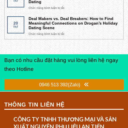
Th7
Dating
Spins:
Größe
Chức năng bình luận bị tắt
ở
und
Mastering
Häufigkeit
Meaningful
Deal Makers vs. Deal Breakers: How to Find
Connections:
20
Meaningful Connections on Drogan’s Holiday
How
Th7
Dating Scene
Lovery
Chức năng bình luận bị tắt
ở
Mail’s
Deal
Video
Makers
Dates
vs.
Transform
Deal
Online
Breakers:
Dating
Bạn có nhu cầu đặt hàng vui lòng liên hệ ngay
How
to
theo Hotline
Find
Meaningful
Connections
0946 513 392(Zalo)
on
Drogan’s
Holiday
Dating
Scene
THÔNG TIN LIÊN HỆ
CÔNG TY TNHH THƯƠNG MẠI VÀ SẢN
XUẤT NGUYÊN PHỤ LIỆU AN TIẾN