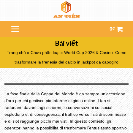
Chuyển
đến
nội
dung
0
₫
Bài viết
Trang chủ
»
Chưa phân loại
»
World Cup 2026 & Casino: Come
trasformare la frenesia del calcio in jackpot da capogiro
La fase finale della Coppa del Mondo è da sempre un’occasione
d’oro per chi gestisce piattaforme di gioco online. I fan si
radunano davanti agli schermi, le conversazioni sui social
esplodono e, di conseguenza, il traffico verso i siti di scommesse
e di slot raggiunge picchi mai visti. In questo contesto, gli
operatori hanno la possibilità di trasformare l’entusiasmo sportivo