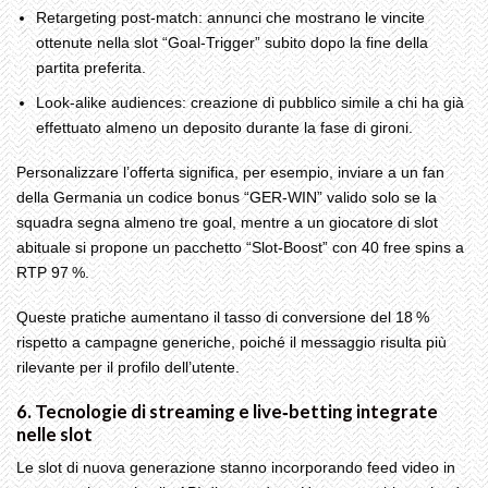
Retargeting post‑match: annunci che mostrano le vincite
ottenute nella slot “Goal‑Trigger” subito dopo la fine della
partita preferita.
Look‑alike audiences: creazione di pubblico simile a chi ha già
effettuato almeno un deposito durante la fase di gironi.
Personalizzare l’offerta significa, per esempio, inviare a un fan
della Germania un codice bonus “GER‑WIN” valido solo se la
squadra segna almeno tre goal, mentre a un giocatore di slot
abituale si propone un pacchetto “Slot‑Boost” con 40 free spins a
RTP 97 %.
Queste pratiche aumentano il tasso di conversione del 18 %
rispetto a campagne generiche, poiché il messaggio risulta più
rilevante per il profilo dell’utente.
6. Tecnologie di streaming e live‑betting integrate
nelle slot
Le slot di nuova generazione stanno incorporando feed video in