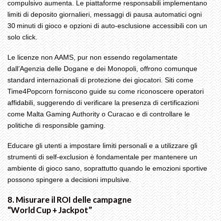
compulsivo aumenta. Le piattaforme responsabili implementano
limiti di deposito giornalieri, messaggi di pausa automatici ogni
30 minuti di gioco e opzioni di auto‑esclusione accessibili con un
solo click.
Le licenze non AAMS, pur non essendo regolamentate
dall’Agenzia delle Dogane e dei Monopoli, offrono comunque
standard internazionali di protezione dei giocatori. Siti come
Time4Popcorn forniscono guide su come riconoscere operatori
affidabili, suggerendo di verificare la presenza di certificazioni
come Malta Gaming Authority o Curacao e di controllare le
politiche di responsible gaming.
Educare gli utenti a impostare limiti personali e a utilizzare gli
strumenti di self‑exclusion è fondamentale per mantenere un
ambiente di gioco sano, soprattutto quando le emozioni sportive
possono spingere a decisioni impulsive.
8. Misurare il ROI delle campagne
“World Cup + Jackpot”