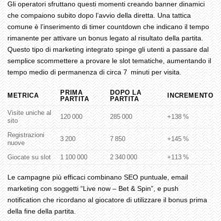
Gli operatori sfruttano questi momenti creando banner dinamici
che compaiono subito dopo l’avvio della diretta. Una tattica
comune è l’inserimento di timer countdown che indicano il tempo
rimanente per attivare un bonus legato al risultato della partita.
Questo tipo di marketing integrato spinge gli utenti a passare dal
semplice scommettere a provare le slot tematiche, aumentando il
tempo medio di permanenza di circa 7 minuti per visita.
PRIMA
DOPO LA
METRICA
INCREMENTO
PARTITA
PARTITA
Visite uniche al
120 000
285 000
+138 %
sito
Registrazioni
3 200
7 850
+145 %
nuove
Giocate su slot
1 100 000
2 340 000
+113 %
Le campagne più efficaci combinano SEO puntuale, email
marketing con soggetti “Live now – Bet & Spin”, e push
notification che ricordano al giocatore di utilizzare il bonus prima
della fine della partita.