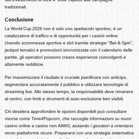
tradizionali.
Conclusione
La World Cup 2026 non è solo uno spettacolo sportivo, è un
catalizzatore di traffico e di opportunità per i casinò online.
Unendo scommesse sportive e slot tramite strategie “Bet‑&‑Spin”,
jackpot tematici e promozioni sincronizzate con il calendario delle
partite, gli operatori possono creare esperienze coinvolgenti e
altamente redditizie.
Per massimizzare il risultato è cruciale pianificare con anticipo,
segmentare accuratamente il pubblico e utilizzare tecnologie di
streaming live. Allo stesso tempo, la responsabilità deve rimanere
al centro, con limiti e strumenti di auto‑esclusione ben visibili.
Chi desidera approfondire le opzioni disponibili può consultare
risorse come Time4Popcorn, che raccoglie informazioni su nuovi
casino online e casino non AAMS, aiutando i giocatori a orientarsi
verso piattaforme sicure. Prepararsi con una strategia sistematica